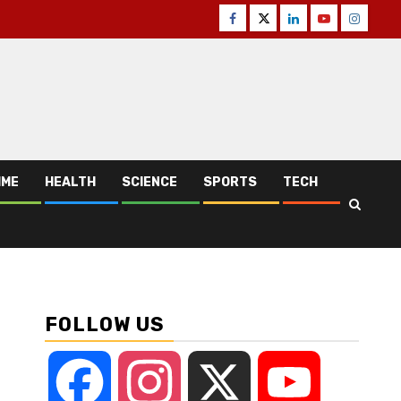
Facebook
Twitter
Linkedin
Youtube
Instagr
IME
HEALTH
SCIENCE
SPORTS
TECH
FOLLOW US
Facebook
Instagram
X
YouTube