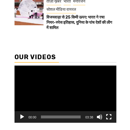
ताज़ा ख़बरें
भारत
मनोरंजन
सोशल मीडिया वायरल
विजयवाड़ा से 25 किमी ऊपर: भारत ने रचा
नियर-स्पेस इतिहास, दुनिया के पांच देशों की लीग
में शामिल
OUR VIDEOS
Video
Player
00:00
03:38