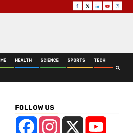
Facebook
Twitter
Linkedin
Youtube
Instagr
IME
HEALTH
SCIENCE
SPORTS
TECH
FOLLOW US
Facebook
Instagram
X
YouTube