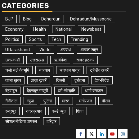
CATEGORIES
BJP
Blog
Dehardun
Dehradun/Mussoorie
Economy
Health
National
Newsbeat
Politics
Sports
Tech
Trending
Uttarakhand
World
अपराध
आपका शहर
उत्तरकाशी
उत्तराखंड
ऋषिकेश
खबर हटकर
चलो चले देवभूमि
चारधाम
चारधाम यात्रा
ट्रेंडिंग खबरें
ताज़ा ख़बर
ताज़ा ख़बरें
दिल्ली
दुर्घटना
देश-विदेश
देहरादून
देहरादून/मसूरी
धर्म-संस्कृति
धामी सरकार
नैनीताल
न्यूज़
पुलिस
भारत
मनोरंजन
मौसम
रुद्रपुर
रुद्रप्रयाग
वर्ल्ड न्यूज़
शिक्षा
सोशल मीडिया वायरल
हरिद्वार
Facebook
Twitter
Linkedin
Youtube
Instagr