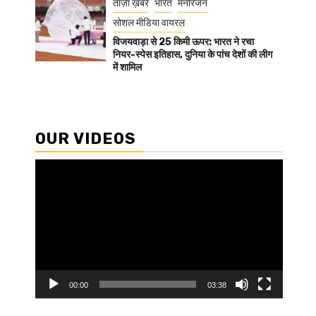
ताज़ा ख़बरें
भारत
मनोरंजन
सोशल मीडिया वायरल
विजयवाड़ा से 25 किमी ऊपर: भारत ने रचा
नियर-स्पेस इतिहास, दुनिया के पांच देशों की लीग
में शामिल
OUR VIDEOS
Video
Player
00:00
03:38