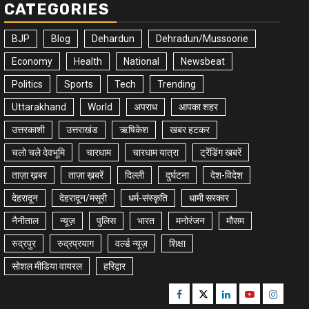
CATEGORIES
BJP
Blog
Dehardun
Dehradun/Mussoorie
Economy
Health
National
Newsbeat
Politics
Sports
Tech
Trending
Uttarakhand
World
अपराध
आपका शहर
उत्तरकाशी
उत्तराखंड
ऋषिकेश
खबर हटकर
चलो चले देवभूमि
चारधाम
चारधाम यात्रा
ट्रेंडिंग खबरें
ताज़ा ख़बर
ताज़ा ख़बरें
दिल्ली
दुर्घटना
देश-विदेश
देहरादून
देहरादून/मसूरी
धर्म-संस्कृति
धामी सरकार
नैनीताल
न्यूज़
पुलिस
भारत
मनोरंजन
मौसम
रुद्रपुर
रुद्रप्रयाग
वर्ल्ड न्यूज़
शिक्षा
सोशल मीडिया वायरल
हरिद्वार
Facebook
Twitter
Linkedin
Youtube
Instagr