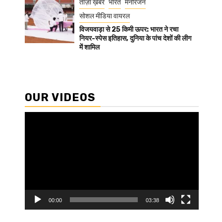
ताज़ा ख़बरें
भारत
मनोरंजन
सोशल मीडिया वायरल
विजयवाड़ा से 25 किमी ऊपर: भारत ने रचा
नियर-स्पेस इतिहास, दुनिया के पांच देशों की लीग
में शामिल
OUR VIDEOS
Video
Player
00:00
03:38