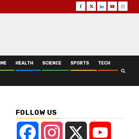
Facebook
Twitter
Linkedin
Youtube
Instagr
IME
HEALTH
SCIENCE
SPORTS
TECH
FOLLOW US
Facebook
Instagram
X
YouTube