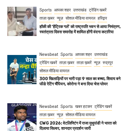
Sports
आपका शहर
उत्तराखंड
ट्रेंडिंग खबरें
ताज़ा ख़बर
न्यूज़
सोशल मीडिया वायरल
हरिद्वार
हॉकी की ‘हैट्रिक गर्ल’ को राष्ट्रपति भवन से आया निमंत्रण,
स्वतंत्रता दिवस समारोह में शामिल होंगी वंदना कटारिया
Newsbeat
Sports
आपका शहर
उत्तराखंड
ट्रेंडिंग खबरें
ताज़ा ख़बर
ताज़ा ख़बरें
न्यूज़
रुद्रपुर
सोशल मीडिया वायरल
300 खिलाड़ियों पर भारी पड़ा 9 साल का बच्चा, शिवाय बने
फीडे रेटिंग चैंपियन, कोरोना ने बना दिया चेस प्लेयर
Newsbeat
Sports
खबर हटकर
ट्रेंडिंग खबरें
ताज़ा ख़बर
न्यूज़
सोशल मीडिया वायरल
CWG 2026: वेटलिफ्टिंग में राजा मुथुपांडी ने भारत को
दिलाया सिल्वर, शानदार प्रदर्शन जारी