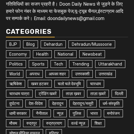
गतिविधियों का सजग प्रहरी है। Doon Daily News से जुड़ने के लिए
हमारे फोन नंबर के माध्यम या फेसबुक पेज,यू-ट्यूब चैनल,इंस्टाग्राम आदि
पर सम्पर्क करे। Email: doondailynews@gmail.com
CATEGORIES
BJP
Blog
Dehardun
Dehradun/Mussoorie
Economy
Health
National
Newsbeat
Politics
Sports
Tech
Trending
Uttarakhand
World
अपराध
आपका शहर
उत्तरकाशी
उत्तराखंड
ऋषिकेश
खबर हटकर
चलो चले देवभूमि
चारधाम
चारधाम यात्रा
ट्रेंडिंग खबरें
ताज़ा ख़बर
ताज़ा ख़बरें
दिल्ली
दुर्घटना
देश-विदेश
देहरादून
देहरादून/मसूरी
धर्म-संस्कृति
धामी सरकार
नैनीताल
न्यूज़
पुलिस
भारत
मनोरंजन
मौसम
रुद्रपुर
रुद्रप्रयाग
वर्ल्ड न्यूज़
शिक्षा
सोशल मीडिया वायरल
हरिद्वार