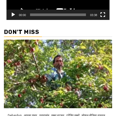
00:00
03:38
DON'T MISS
Dehardun
आपका शहर
उत्तराखंड
खबर हटकर
ट्रेंडिंग खबरें
सोशल मीडिया वायरल