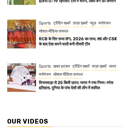
इंडिया U-19 क्रिकेट टीम में चयन, लक्ष्य बने उप कप्तान
Sports
ट्रेंडिंग खबरें
ताज़ा ख़बरें
न्यूज़
मनोरंजन
सोशल मीडिया वायरल
RCB के सिर सजा IPL 2026 का ताज, MI और CSK
के बाद ऐसा करने वाली बनी तीसरी टीम
Sports
खबर हटकर
ट्रेंडिंग खबरें
ताज़ा ख़बरें
भारत
मनोरंजन
सोशल मीडिया वायरल
विजयवाड़ा से 25 किमी ऊपर: भारत ने रचा नियर-स्पेस
इतिहास, दुनिया के पांच देशों की लीग में शामिल
OUR VIDEOS