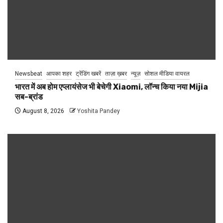
Newsbeat
आपका शहर
ट्रेंडिंग खबरें
ताज़ा ख़बर
न्यूज़
सोशल मीडिया वायरल
भारत में अब होम एप्लायंसेज भी बेचेगी Xiaomi, लॉन्च किया नया Mijia
सब-ब्रांड
August 8, 2026
Yoshita Pandey