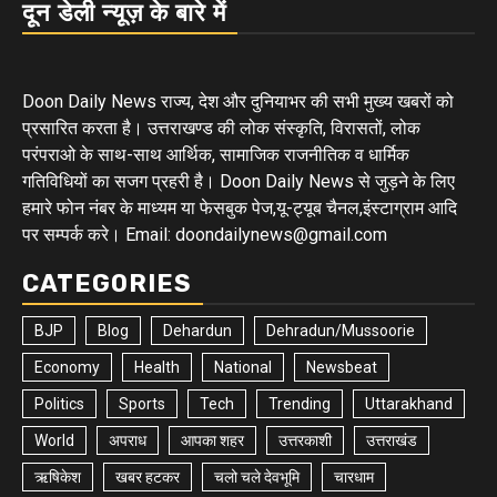
दून डेली न्यूज़ के बारे में
Doon Daily News राज्य, देश और दुनियाभर की सभी मुख्य खबरों को
प्रसारित करता है। उत्तराखण्ड की लोक संस्कृति, विरासतों, लोक
परंपराओ के साथ-साथ आर्थिक, सामाजिक राजनीतिक व धार्मिक
गतिविधियों का सजग प्रहरी है। Doon Daily News से जुड़ने के लिए
हमारे फोन नंबर के माध्यम या फेसबुक पेज,यू-ट्यूब चैनल,इंस्टाग्राम आदि
पर सम्पर्क करे। Email: doondailynews@gmail.com
CATEGORIES
BJP
Blog
Dehardun
Dehradun/Mussoorie
Economy
Health
National
Newsbeat
Politics
Sports
Tech
Trending
Uttarakhand
World
अपराध
आपका शहर
उत्तरकाशी
उत्तराखंड
ऋषिकेश
खबर हटकर
चलो चले देवभूमि
चारधाम