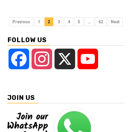
Posts
Previous
1
2
3
4
5
…
62
Next
pagination
FOLLOW US
Facebook
Instagram
X
YouTube
JOIN US