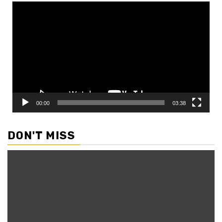
Video
Player
00:00
03:38
DON'T MISS