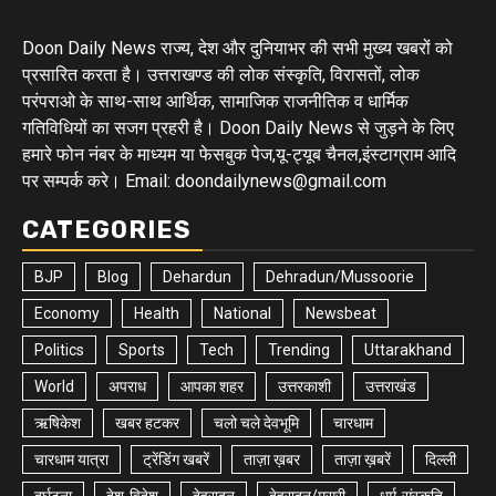
Doon Daily News राज्य, देश और दुनियाभर की सभी मुख्य खबरों को
प्रसारित करता है। उत्तराखण्ड की लोक संस्कृति, विरासतों, लोक
परंपराओ के साथ-साथ आर्थिक, सामाजिक राजनीतिक व धार्मिक
गतिविधियों का सजग प्रहरी है। Doon Daily News से जुड़ने के लिए
हमारे फोन नंबर के माध्यम या फेसबुक पेज,यू-ट्यूब चैनल,इंस्टाग्राम आदि
पर सम्पर्क करे। Email: doondailynews@gmail.com
CATEGORIES
BJP
Blog
Dehardun
Dehradun/Mussoorie
Economy
Health
National
Newsbeat
Politics
Sports
Tech
Trending
Uttarakhand
World
अपराध
आपका शहर
उत्तरकाशी
उत्तराखंड
ऋषिकेश
खबर हटकर
चलो चले देवभूमि
चारधाम
चारधाम यात्रा
ट्रेंडिंग खबरें
ताज़ा ख़बर
ताज़ा ख़बरें
दिल्ली
दुर्घटना
देश-विदेश
देहरादून
देहरादून/मसूरी
धर्म-संस्कृति