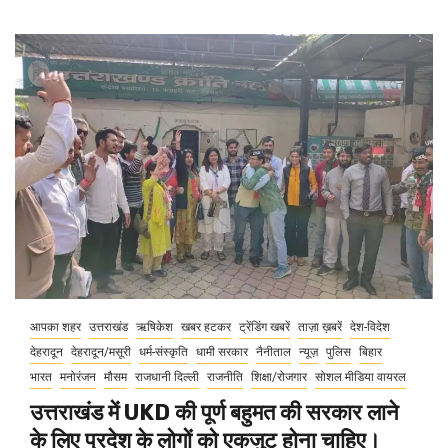
आपका शहर
उत्तराखंड
ऋषिकेश
खबर हटकर
ट्रेंडिंग खबरें
ताज़ा ख़बरें
देश-विदेश
देहरादून
देहरादून/मसूरी
धर्म-संस्कृति
धामी सरकार
नैनीताल
न्यूज़
पुलिस
बिहार
भारत
मनोरंजन
मौसम
राजधानी दिल्ली
राजनीति
शिक्षा/रोजगार
सोशल मीडिया वायरल
उत्तराखंड में UKD की पूर्ण बहुमत की सरकार लाने
के लिए प्रदेश के लोगों को एकजुट होना चाहिए।