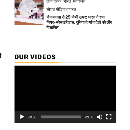
ताज़ा ख़बरें
भारत
मनोरंजन
सोशल मीडिया वायरल
विजयवाड़ा से 25 किमी ऊपर: भारत ने रचा
नियर-स्पेस इतिहास, दुनिया के पांच देशों की लीग
में शामिल
ी
OUR VIDEOS
Video
Player
ा
00:00
03:38