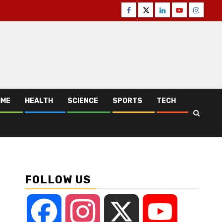
Facebook
Twitter
Linkedin
Youtube
Instagr
IME
HEALTH
SCIENCE
SPORTS
TECH
FOLLOW US
Facebook
Instagram
X
YouTube