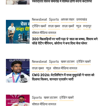
स्वतंत्रता दिवस समारोह में शामिल होंगी वंदना कटारिया
Newsbeat
Sports
आपका शहर
उत्तराखंड
ट्रेंडिंग खबरें
ताज़ा ख़बर
ताज़ा ख़बरें
न्यूज़
रुद्रपुर
सोशल मीडिया वायरल
300 खिलाड़ियों पर भारी पड़ा 9 साल का बच्चा, शिवाय बने
फीडे रेटिंग चैंपियन, कोरोना ने बना दिया चेस प्लेयर
Newsbeat
Sports
खबर हटकर
ट्रेंडिंग खबरें
ताज़ा ख़बर
न्यूज़
सोशल मीडिया वायरल
CWG 2026: वेटलिफ्टिंग में राजा मुथुपांडी ने भारत को
दिलाया सिल्वर, शानदार प्रदर्शन जारी
Sports
खबर हटकर
ट्रेंडिंग खबरें
सोशल मीडिया वायरल