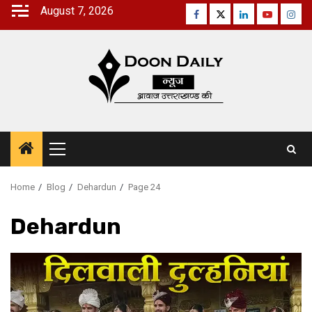
Skip
August 7, 2026
Facebook
Twitter
Linkedin
Youtube
Inst
to
content
Primary
Menu
Home
Blog
Dehardun
Page 24
Dehardun