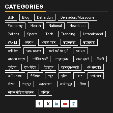
CATEGORIES
BJP
Blog
Dehardun
Dehradun/Mussoorie
Economy
Health
National
Newsbeat
Politics
Sports
Tech
Trending
Uttarakhand
World
अपराध
आपका शहर
उत्तरकाशी
उत्तराखंड
ऋषिकेश
खबर हटकर
चलो चले देवभूमि
चारधाम
चारधाम यात्रा
ट्रेंडिंग खबरें
ताज़ा ख़बर
ताज़ा ख़बरें
दिल्ली
दुर्घटना
देश-विदेश
देहरादून
देहरादून/मसूरी
धर्म-संस्कृति
धामी सरकार
नैनीताल
न्यूज़
पुलिस
भारत
मनोरंजन
मौसम
रुद्रपुर
रुद्रप्रयाग
वर्ल्ड न्यूज़
शिक्षा
सोशल मीडिया वायरल
हरिद्वार
Facebook
Twitter
Linkedin
Youtube
Instagram