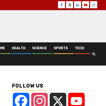
Facebook
Twitter
Linkedin
Youtube
Instagr
IME
HEALTH
SCIENCE
SPORTS
TECH
FOLLOW US
Facebook
Instagram
X
YouTube