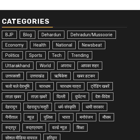
CATEGORIES
BJP
Blog
Dehardun
Dehradun/Mussoorie
Economy
Health
National
Newsbeat
Politics
Sports
Tech
Trending
Uttarakhand
World
अपराध
आपका शहर
उत्तरकाशी
उत्तराखंड
ऋषिकेश
खबर हटकर
चलो चले देवभूमि
चारधाम
चारधाम यात्रा
ट्रेंडिंग खबरें
ताज़ा ख़बर
ताज़ा ख़बरें
दिल्ली
दुर्घटना
देश-विदेश
देहरादून
देहरादून/मसूरी
धर्म-संस्कृति
धामी सरकार
नैनीताल
न्यूज़
पुलिस
भारत
मनोरंजन
मौसम
रुद्रपुर
रुद्रप्रयाग
वर्ल्ड न्यूज़
शिक्षा
सोशल मीडिया वायरल
हरिद्वार