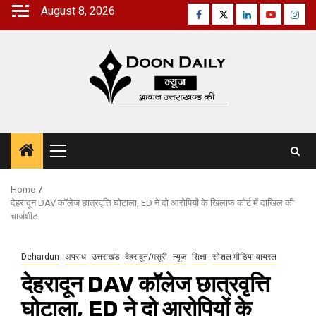
Skip
August 8, 2026
Facebook
Twitter
Linkedin
Youtube
Inst
to
content
Primary
Menu
Home
देहरादून DAV कॉलेज छात्रवृत्ति घोटाला, ED ने दो आरोपियों के खिलाफ कोर्ट में दाखिल की
चार्जशीट
Dehardun
अपराध
उत्तराखंड
देहरादून/मसूरी
न्यूज़
शिक्षा
सोशल मीडिया वायरल
देहरादून DAV कॉलेज छात्रवृत्ति
घोटाला, ED ने दो आरोपियों के