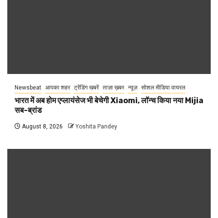
Newsbeat
आपका शहर
ट्रेंडिंग खबरें
ताज़ा ख़बर
न्यूज़
सोशल मीडिया वायरल
भारत में अब होम एप्लायंसेज भी बेचेगी Xiaomi, लॉन्च किया नया Mijia
सब-ब्रांड
August 8, 2026
Yoshita Pandey