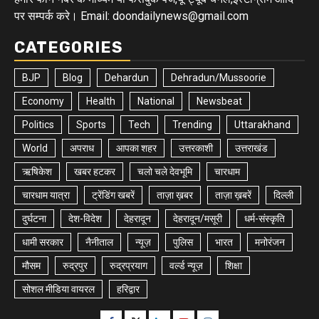
पर सम्पर्क करे। Email: doondailynews@gmail.com
CATEGORIES
BJP
Blog
Dehardun
Dehradun/Mussoorie
Economy
Health
National
Newsbeat
Politics
Sports
Tech
Trending
Uttarakhand
World
अपराध
आपका शहर
उत्तरकाशी
उत्तराखंड
ऋषिकेश
खबर हटकर
चलो चले देवभूमि
चारधाम
चारधाम यात्रा
ट्रेंडिंग खबरें
ताज़ा ख़बर
ताज़ा ख़बरें
दिल्ली
दुर्घटना
देश-विदेश
देहरादून
देहरादून/मसूरी
धर्म-संस्कृति
धामी सरकार
नैनीताल
न्यूज़
पुलिस
भारत
मनोरंजन
मौसम
रुद्रपुर
रुद्रप्रयाग
वर्ल्ड न्यूज़
शिक्षा
सोशल मीडिया वायरल
हरिद्वार