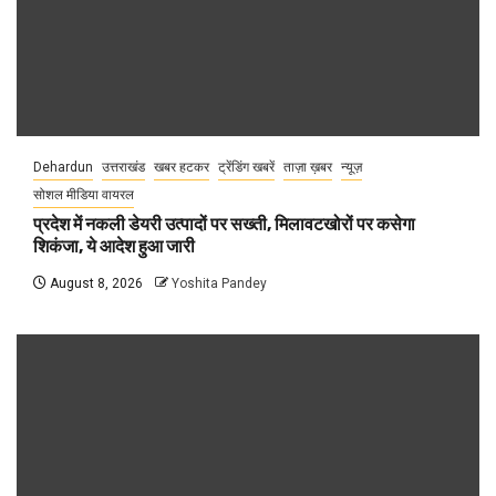
Dehardun
उत्तराखंड
खबर हटकर
ट्रेंडिंग खबरें
ताज़ा ख़बर
न्यूज़
सोशल मीडिया वायरल
प्रदेश में नकली डेयरी उत्पादों पर सख्ती, मिलावटखोरों पर कसेगा
शिकंजा, ये आदेश हुआ जारी
August 8, 2026
Yoshita Pandey