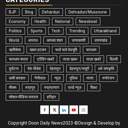
BJP
Blog
Dehardun
Dehradun/Mussoorie
Economy
Health
National
Newsbeat
Politics
Sports
Tech
Trending
Uttarakhand
World
अपराध
आपका शहर
उत्तरकाशी
उत्तराखंड
ऋषिकेश
खबर हटकर
चलो चले देवभूमि
चारधाम
चारधाम यात्रा
ट्रेंडिंग खबरें
ताज़ा ख़बर
ताज़ा ख़बरें
दिल्ली
दुर्घटना
देश-विदेश
देहरादून
देहरादून/मसूरी
धर्म-संस्कृति
धामी सरकार
नैनीताल
न्यूज़
पुलिस
भारत
मनोरंजन
मौसम
रुद्रपुर
रुद्रप्रयाग
वर्ल्ड न्यूज़
शिक्षा
सोशल मीडिया वायरल
हरिद्वार
Facebook
Twitter
Linkedin
Youtube
Instagram
Copyright Doon Daily News2023 ©Design & Develop by