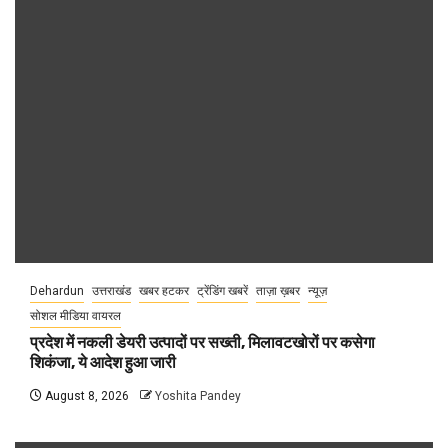
Dehardun
उत्तराखंड
खबर हटकर
ट्रेंडिंग खबरें
ताज़ा ख़बर
न्यूज़
सोशल मीडिया वायरल
प्रदेश में नकली डेयरी उत्पादों पर सख्ती, मिलावटखोरों पर कसेगा
शिकंजा, ये आदेश हुआ जारी
August 8, 2026
Yoshita Pandey