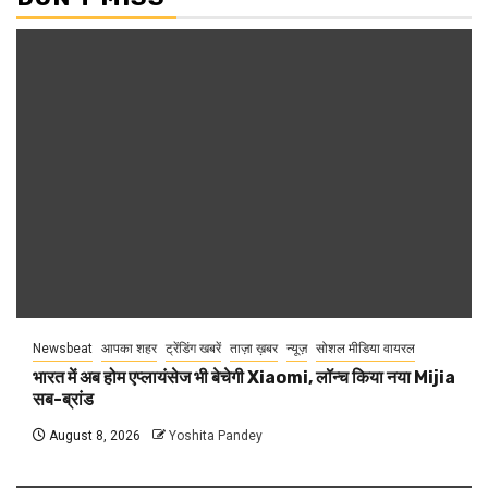
Newsbeat
आपका शहर
ट्रेंडिंग खबरें
ताज़ा ख़बर
न्यूज़
सोशल मीडिया वायरल
भारत में अब होम एप्लायंसेज भी बेचेगी Xiaomi, लॉन्च किया नया Mijia
सब-ब्रांड
August 8, 2026
Yoshita Pandey