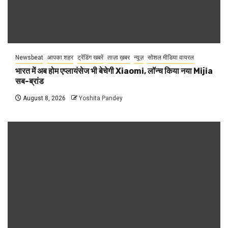
Newsbeat
आपका शहर
ट्रेंडिंग खबरें
ताज़ा ख़बर
न्यूज़
सोशल मीडिया वायरल
भारत में अब होम एप्लायंसेज भी बेचेगी Xiaomi, लॉन्च किया नया Mijia
सब-ब्रांड
August 8, 2026
Yoshita Pandey