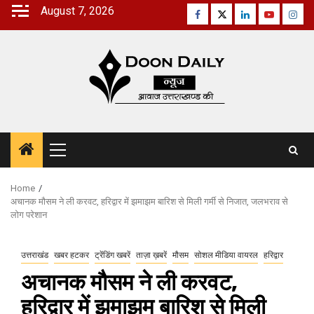
Skip
August 7, 2026
Facebook
Twitter
Linkedin
Youtube
Inst
to
content
Primary
Menu
Home
अचानक मौसम ने ली करवट, हरिद्वार में झमाझम बारिश से मिली गर्मी से निजात, जलभराव से
लोग परेशान
उत्तराखंड
खबर हटकर
ट्रेंडिंग खबरें
ताज़ा ख़बरें
मौसम
सोशल मीडिया वायरल
हरिद्वार
अचानक मौसम ने ली करवट,
हरिद्वार में झमाझम बारिश से मिली