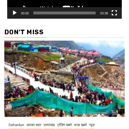
00:00
03:38
DON'T MISS
Dehardun
आपका शहर
उत्तराखंड
ट्रेंडिंग खबरें
ताज़ा ख़बरें
न्यूज़