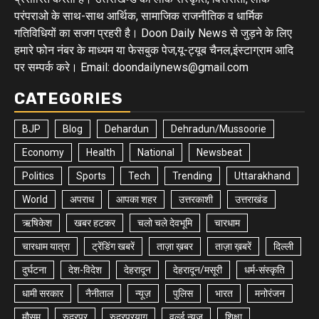
परंपराओ के साथ-साथ आर्थिक, सामाजिक राजनीतिक व धार्मिक
गतिविधियों का सजग प्रहरी है। Doon Daily News से जुड़ने के लिए
हमारे फोन नंबर के माध्यम या फेसबुक पेज,यू-ट्यूब चैनल,इंस्टाग्राम आदि
पर सम्पर्क करे। Email: doondailynews@gmail.com
CATEGORIES
BJP
Blog
Dehardun
Dehradun/Mussoorie
Economy
Health
National
Newsbeat
Politics
Sports
Tech
Trending
Uttarakhand
World
अपराध
आपका शहर
उत्तरकाशी
उत्तराखंड
ऋषिकेश
खबर हटकर
चलो चले देवभूमि
चारधाम
चारधाम यात्रा
ट्रेंडिंग खबरें
ताज़ा ख़बर
ताज़ा ख़बरें
दिल्ली
दुर्घटना
देश-विदेश
देहरादून
देहरादून/मसूरी
धर्म-संस्कृति
धामी सरकार
नैनीताल
न्यूज़
पुलिस
भारत
मनोरंजन
मौसम
रुद्रपुर
रुद्रप्रयाग
वर्ल्ड न्यूज़
शिक्षा