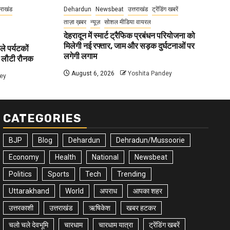
तराखंड
Dehardun
Newsbeat
उत्तराखंड
ट्रेंडिंग खबरें
ताज़ा ख़बर
न्यूज़
सोशल मीडिया वायरल
देहरादून में स्मार्ट ट्रैफिक प्रबंधन परियोजना को
मिलेगी नई रफ्तार, जाम और सड़क दुर्घटनाओं पर
ले पर्यटकों
लगेगी लगाम
ें लौटी रौनक
August 6, 2026
Yoshita Pandey
ey
CATEGORIES
BJP
Blog
Dehardun
Dehradun/Mussoorie
Economy
Health
National
Newsbeat
Politics
Sports
Tech
Trending
Uttarakhand
World
अपराध
आपका शहर
उत्तरकाशी
उत्तराखंड
ऋषिकेश
खबर हटकर
चलो चले देवभूमि
चारधाम
चारधाम यात्रा
ट्रेंडिंग खबरें