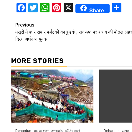
Facebook
Twitter
WhatsApp
Pinterest
X
Sh
Share
Continue
Previous
मसूरी में कार सवार पर्यटकों का हुड़दंग, सनरूफ पर शराब की बोतल लहर
Reading
दिखा अर्धनग्न युवक
MORE STORIES
Dehardun
आपका शहर
उत्तराखंड
ट्रेंडिंग खबरें
Dehardun
आपका 