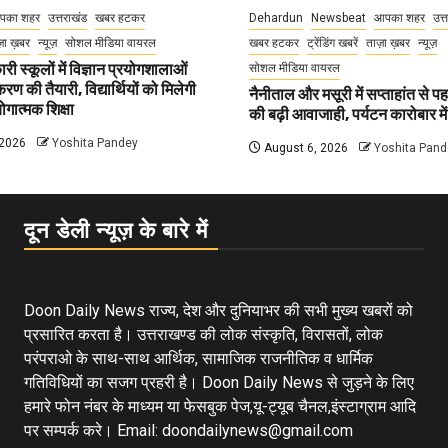
पका शहर
उत्तराखंड
खबर हटकर
Dehardun
Newsbeat
आपका शहर
उत्
़ा ख़बर
न्यूज़
सोशल मीडिया वायरल
खबर हटकर
ट्रेंडिंग खबरें
ताज़ा ख़बर
न्यूज़
री स्कूलों में विज्ञान प्रयोगशालाओं
सोशल मीडिया वायरल
 की तैयारी, विद्यार्थियों को मिलेगी
नैनीताल और मसूरी में सप्ताहांत से पह
गात्मक शिक्षा
की बढ़ी आवाजाही, पर्यटन कारोबार म
 2026
Yoshita Pandey
August 6, 2026
Yoshita Pand
दून डेली न्यूज़ के बारे में
Doon Daily News राज्य, देश और दुनियाभर की सभी मुख्य खबरों को
प्रसारित करता है। उत्तराखण्ड की लोक संस्कृति, विरासतों, लोक
परंपराओ के साथ-साथ आर्थिक, सामाजिक राजनीतिक व धार्मिक
गतिविधियों का सजग प्रहरी है। Doon Daily News से जुड़ने के लिए
हमारे फोन नंबर के माध्यम या फेसबुक पेज,यू-ट्यूब चैनल,इंस्टाग्राम आदि
पर सम्पर्क करे। Email: doondailynews@gmail.com