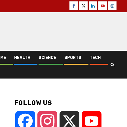
Facebook
Twitter
Linkedin
Youtube
Instagr
IME
HEALTH
SCIENCE
SPORTS
TECH
FOLLOW US
Facebook
Instagram
X
YouTube