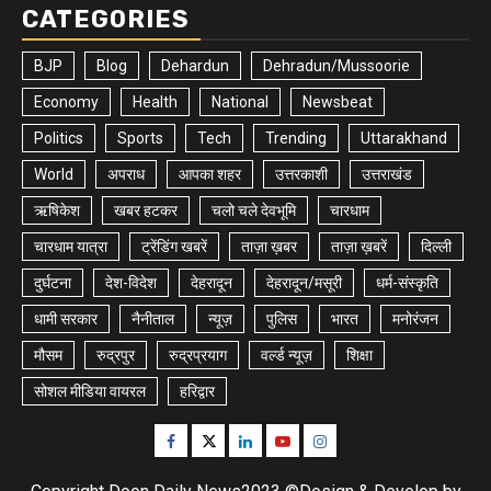
CATEGORIES
BJP
Blog
Dehardun
Dehradun/Mussoorie
Economy
Health
National
Newsbeat
Politics
Sports
Tech
Trending
Uttarakhand
World
अपराध
आपका शहर
उत्तरकाशी
उत्तराखंड
ऋषिकेश
खबर हटकर
चलो चले देवभूमि
चारधाम
चारधाम यात्रा
ट्रेंडिंग खबरें
ताज़ा ख़बर
ताज़ा ख़बरें
दिल्ली
दुर्घटना
देश-विदेश
देहरादून
देहरादून/मसूरी
धर्म-संस्कृति
धामी सरकार
नैनीताल
न्यूज़
पुलिस
भारत
मनोरंजन
मौसम
रुद्रपुर
रुद्रप्रयाग
वर्ल्ड न्यूज़
शिक्षा
सोशल मीडिया वायरल
हरिद्वार
Facebook
Twitter
Linkedin
Youtube
Instagram