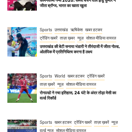
कॉमनवेल्थ गेम्स 2026: सब्जी बेचने वाले झंडू कुमार ने
जीता ब्रॉन्ज, भारत का खाता खुला
Sports
उत्तराखंड
ऋषिकेश
खबर हटकर
ट्रेंडिंग खबरें
ताज़ा ख़बर
न्यूज़
सोशल मीडिया वायरल
उत्तराखंड की बेटी सनाया भंडारी ने तीरंदाजी में जीता गोल्ड,
ओलंपिक में प्रतिनिधित्व करना है लक्ष्य
Sports
World
खबर हटकर
ट्रेंडिंग खबरें
ताज़ा ख़बरें
न्यूज़
सोशल मीडिया वायरल
रोनाल्डो ने रचा इतिहास, 24 घंटे के अंदर तोड़ा मेसी का
वर्ल्ड रिकॉर्ड
Sports
खबर हटकर
ट्रेंडिंग खबरें
ताज़ा ख़बरें
न्यूज़
वर्ल्ड न्यूज़
सोशल मीडिया वायरल