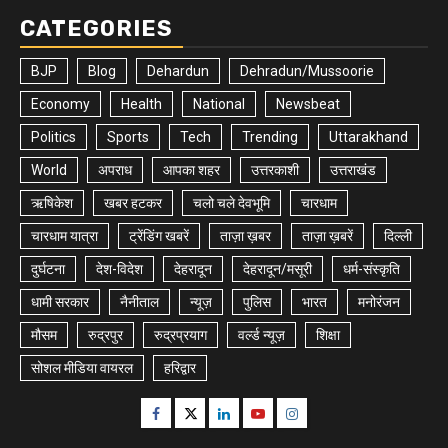
CATEGORIES
BJP
Blog
Dehardun
Dehradun/Mussoorie
Economy
Health
National
Newsbeat
Politics
Sports
Tech
Trending
Uttarakhand
World
अपराध
आपका शहर
उत्तरकाशी
उत्तराखंड
ऋषिकेश
खबर हटकर
चलो चले देवभूमि
चारधाम
चारधाम यात्रा
ट्रेंडिंग खबरें
ताज़ा ख़बर
ताज़ा ख़बरें
दिल्ली
दुर्घटना
देश-विदेश
देहरादून
देहरादून/मसूरी
धर्म-संस्कृति
धामी सरकार
नैनीताल
न्यूज़
पुलिस
भारत
मनोरंजन
मौसम
रुद्रपुर
रुद्रप्रयाग
वर्ल्ड न्यूज़
शिक्षा
सोशल मीडिया वायरल
हरिद्वार
Facebook
Twitter
Linkedin
Youtube
Instagram