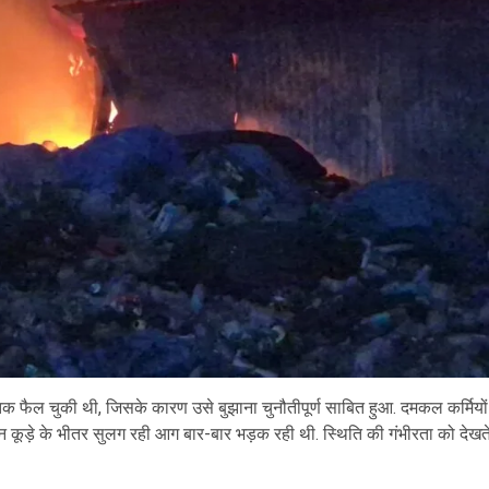
तक फैल चुकी थी, जिसके कारण उसे बुझाना चुनौतीपूर्ण साबित हुआ. दमकल कर्मियों
िन कूड़े के भीतर सुलग रही आग बार-बार भड़क रही थी. स्थिति की गंभीरता को देखत