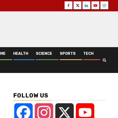
Facebook
Twitter
Linkedin
Youtube
Instagr
IME
HEALTH
SCIENCE
SPORTS
TECH
FOLLOW US
Facebook
Instagram
X
YouTube