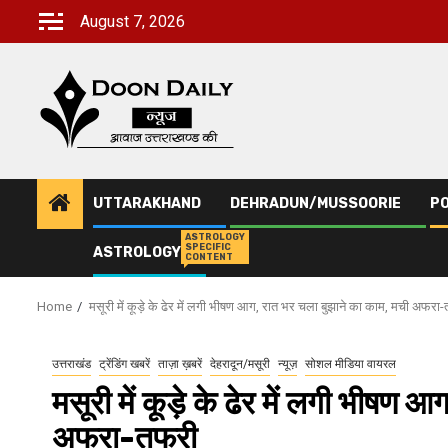
Skip
August 7, 2026
to
content
UTTARAKHAND
DEHRADUN/MUSSOORIE
PO
ASTROLOGY
SPECIFIC
ASTROLOGY
CONTENT
Home
मसूरी में कूड़े के ढेर में लगी भीषण आग, रात भर चला बुझाने का काम, मची अफरा
उत्तराखंड
ट्रेंडिंग खबरें
ताज़ा ख़बरें
देहरादून/मसूरी
न्यूज़
सोशल मीडिया वायरल
मसूरी में कूड़े के ढेर में लगी भीषण
अफरा-तफरी