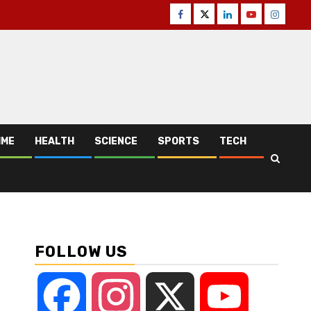
Facebook
Twitter
Linkedin
Youtube
Instagr
IME
HEALTH
SCIENCE
SPORTS
TECH
FOLLOW US
Facebook
Instagram
X
YouTube