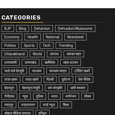
CATEGORIES
BJP
Blog
Dehardun
Dehradun/Mussoorie
Economy
Health
National
Newsbeat
Politics
Sports
Tech
Trending
Uttarakhand
World
अपराध
आपका शहर
उत्तरकाशी
उत्तराखंड
ऋषिकेश
खबर हटकर
चलो चले देवभूमि
चारधाम
चारधाम यात्रा
ट्रेंडिंग खबरें
ताज़ा ख़बर
ताज़ा ख़बरें
दिल्ली
दुर्घटना
देश-विदेश
देहरादून
देहरादून/मसूरी
धर्म-संस्कृति
धामी सरकार
नैनीताल
न्यूज़
पुलिस
भारत
मनोरंजन
मौसम
रुद्रपुर
रुद्रप्रयाग
वर्ल्ड न्यूज़
शिक्षा
सोशल मीडिया वायरल
हरिद्वार