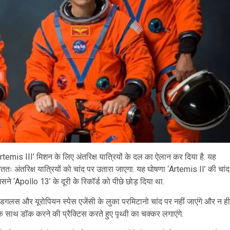
temis III’ मिशन के लिए अंतरिक्ष यात्रियों के दल का ऐलान कर दिया है. यह
तः अंतरिक्ष यात्रियों को चांद पर उतारा जाएगा. यह घोषणा ‘Artemis II’ की चांद
सने ‘Apollo 13’ के दूरी के रिकॉर्ड को पीछे छोड़ दिया था.
रे डगलस और यूरोपियन स्पेस एजेंसी के लुका परमिटानो चांद पर नहीं जाएंगे और न ही
े साथ डॉक करने की प्रैक्टिस करते हुए पृथ्वी का चक्कर लगाएंगे.