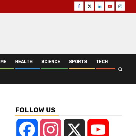
Facebook
Twitter
Linkedin
Youtube
Instagr
IME
HEALTH
SCIENCE
SPORTS
TECH
FOLLOW US
Facebook
Instagram
X
YouTube