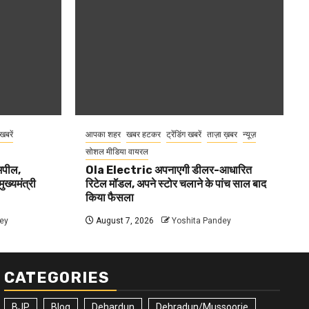
 खबरें
आपका शहर
खबर हटकर
ट्रेंडिंग खबरें
ताज़ा ख़बर
न्यूज़
सोशल मीडिया वायरल
 अपील,
Ola Electric अपनाएगी डीलर-आधारित
ुख्यमंत्री
रिटेल मॉडल, अपने स्टोर चलाने के पांच साल बाद
किया फैसला
ey
August 7, 2026
Yoshita Pandey
CATEGORIES
BJP
Blog
Dehardun
Dehradun/Mussoorie