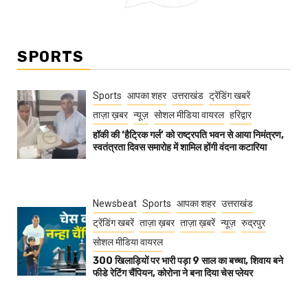
SPORTS
Sports
आपका शहर
उत्तराखंड
ट्रेंडिंग खबरें
ताज़ा ख़बर
न्यूज़
सोशल मीडिया वायरल
हरिद्वार
हॉकी की ‘हैट्रिक गर्ल’ को राष्ट्रपति भवन से आया निमंत्रण,
स्वतंत्रता दिवस समारोह में शामिल होंगी वंदना कटारिया
Newsbeat
Sports
आपका शहर
उत्तराखंड
ट्रेंडिंग खबरें
ताज़ा ख़बर
ताज़ा ख़बरें
न्यूज़
रुद्रपुर
सोशल मीडिया वायरल
300 खिलाड़ियों पर भारी पड़ा 9 साल का बच्चा, शिवाय बने
फीडे रेटिंग चैंपियन, कोरोना ने बना दिया चेस प्लेयर