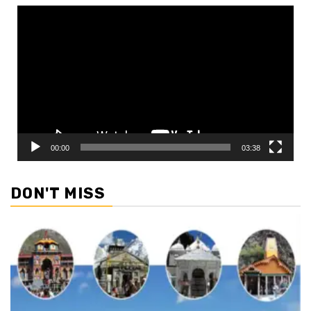
Video
Player
00:00
03:38
DON'T MISS