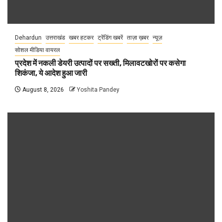
Dehardun
उत्तराखंड
खबर हटकर
ट्रेंडिंग खबरें
ताज़ा ख़बर
न्यूज़
सोशल मीडिया वायरल
प्रदेश में नकली डेयरी उत्पादों पर सख्ती, मिलावटखोरों पर कसेगा
शिकंजा, ये आदेश हुआ जारी
August 8, 2026
Yoshita Pandey