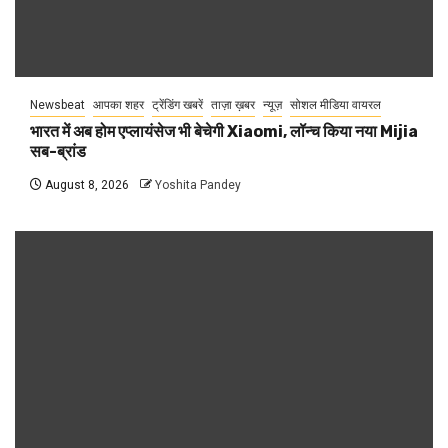
Newsbeat
आपका शहर
ट्रेंडिंग खबरें
ताज़ा ख़बर
न्यूज़
सोशल मीडिया वायरल
भारत में अब होम एप्लायंसेज भी बेचेगी Xiaomi, लॉन्च किया नया Mijia
सब-ब्रांड
August 8, 2026
Yoshita Pandey