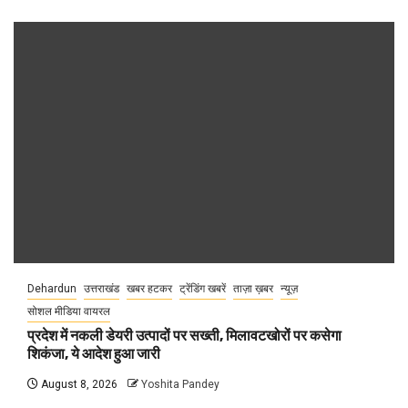
Dehardun
उत्तराखंड
खबर हटकर
ट्रेंडिंग खबरें
ताज़ा ख़बर
न्यूज़
सोशल मीडिया वायरल
प्रदेश में नकली डेयरी उत्पादों पर सख्ती, मिलावटखोरों पर कसेगा
शिकंजा, ये आदेश हुआ जारी
August 8, 2026
Yoshita Pandey