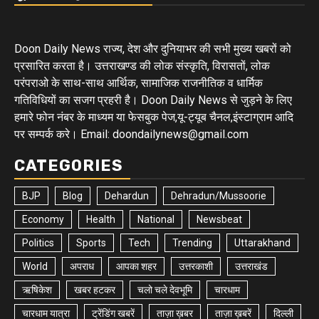
Doon Daily News राज्य, देश और दुनियाभर की सभी मुख्य खबरों को
प्रसारित करता है। उत्तराखण्ड की लोक संस्कृति, विरासतों, लोक
परंपराओ के साथ-साथ आर्थिक, सामाजिक राजनीतिक व धार्मिक
गतिविधियों का सजग प्रहरी है। Doon Daily News से जुड़ने के लिए
हमारे फोन नंबर के माध्यम या फेसबुक पेज,यू-ट्यूब चैनल,इंस्टाग्राम आदि
पर सम्पर्क करे। Email: doondailynews@gmail.com
CATEGORIES
BJP
Blog
Dehardun
Dehradun/Mussoorie
Economy
Health
National
Newsbeat
Politics
Sports
Tech
Trending
Uttarakhand
World
अपराध
आपका शहर
उत्तरकाशी
उत्तराखंड
ऋषिकेश
खबर हटकर
चलो चले देवभूमि
चारधाम
चारधाम यात्रा
ट्रेंडिंग खबरें
ताज़ा ख़बर
ताज़ा ख़बरें
दिल्ली