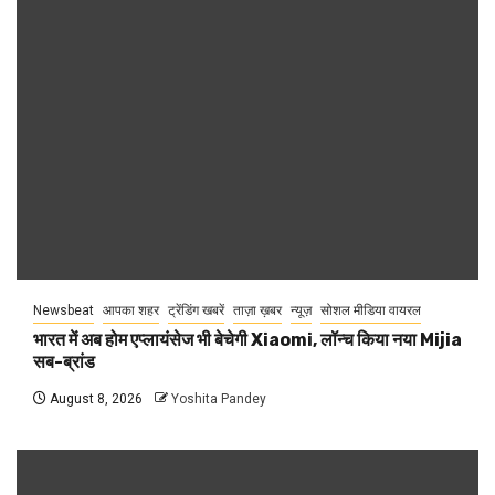
Newsbeat
आपका शहर
ट्रेंडिंग खबरें
ताज़ा ख़बर
न्यूज़
सोशल मीडिया वायरल
भारत में अब होम एप्लायंसेज भी बेचेगी Xiaomi, लॉन्च किया नया Mijia
सब-ब्रांड
August 8, 2026
Yoshita Pandey