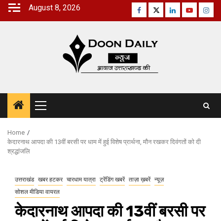
Skip
August 8, 2026
Facebook
Twitter
Linkedin
Youtube
Inst
to
content
Primary
Menu
Home
केदारनाथ आपदा की 13वीं बरसी पर धाम में हुई विशेष प्रार्थना, मौन रखकर दिवंगतों को दी
श्रद्धांजलि
उत्तराखंड
खबर हटकर
चारधाम यात्रा
ट्रेंडिंग खबरें
ताज़ा ख़बरें
न्यूज़
सोशल मीडिया वायरल
केदारनाथ आपदा की 13वीं बरसी पर