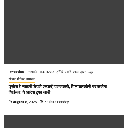
Dehardun
उत्तराखंड
खबर हटकर
ट्रेंडिंग खबरें
ताज़ा ख़बर
न्यूज़
सोशल मीडिया वायरल
प्रदेश में नकली डेयरी उत्पादों पर सख्ती, मिलावटखोरों पर कसेगा
शिकंजा, ये आदेश हुआ जारी
August 8, 2026
Yoshita Pandey