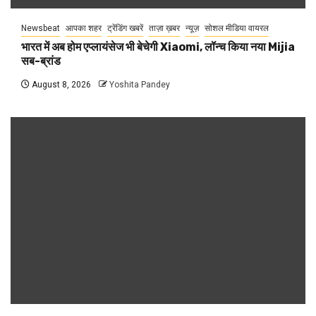
Newsbeat
आपका शहर
ट्रेंडिंग खबरें
ताज़ा ख़बर
न्यूज़
सोशल मीडिया वायरल
भारत में अब होम एप्लायंसेज भी बेचेगी Xiaomi, लॉन्च किया नया Mijia
सब-ब्रांड
August 8, 2026
Yoshita Pandey