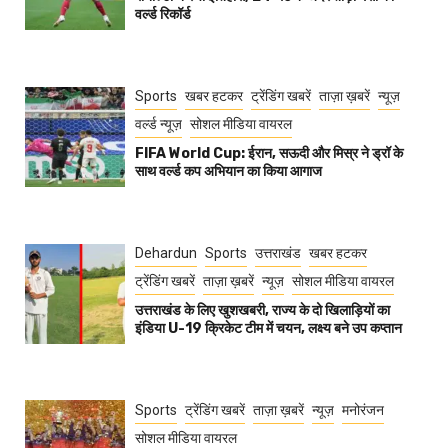
वर्ल्ड रिकॉर्ड
Sports
खबर हटकर
ट्रेंडिंग खबरें
ताज़ा ख़बरें
न्यूज़
वर्ल्ड न्यूज़
सोशल मीडिया वायरल
FIFA World Cup: ईरान, सऊदी और मिस्र ने ड्रॉ के
साथ वर्ल्ड कप अभियान का किया आगाज
Dehardun
Sports
उत्तराखंड
खबर हटकर
ट्रेंडिंग खबरें
ताज़ा ख़बरें
न्यूज़
सोशल मीडिया वायरल
उत्तराखंड के लिए खुशखबरी, राज्य के दो खिलाड़ियों का
इंडिया U-19 क्रिकेट टीम में चयन, लक्ष्य बने उप कप्तान
Sports
ट्रेंडिंग खबरें
ताज़ा ख़बरें
न्यूज़
मनोरंजन
सोशल मीडिया वायरल