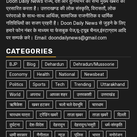
Doon Daily News राज्य, देश और दुनियाभर की सभी मुख्य खबरों को
प्रसारित करता है। उत्तराखण्ड की लोक संस्कृति, विरासतों, लोक
परंपराओ के साथ-साथ आर्थिक, सामाजिक राजनीतिक व धार्मिक
गतिविधियों का सजग प्रहरी है। Doon Daily News से जुड़ने के लिए
हमारे फोन नंबर के माध्यम या फेसबुक पेज,यू-ट्यूब चैनल,इंस्टाग्राम आदि
पर सम्पर्क करे। Email: doondailynews@gmail.com
CATEGORIES
BJP
Blog
Dehardun
Dehradun/Mussoorie
Economy
Health
National
Newsbeat
Politics
Sports
Tech
Trending
Uttarakhand
World
अपराध
आपका शहर
उत्तरकाशी
उत्तराखंड
ऋषिकेश
खबर हटकर
चलो चले देवभूमि
चारधाम
चारधाम यात्रा
ट्रेंडिंग खबरें
ताज़ा ख़बर
ताज़ा ख़बरें
दिल्ली
दुर्घटना
देश-विदेश
देहरादून
देहरादून/मसूरी
धर्म-संस्कृति
धामी सरकार
नैनीताल
न्यूज़
पुलिस
भारत
मनोरंजन