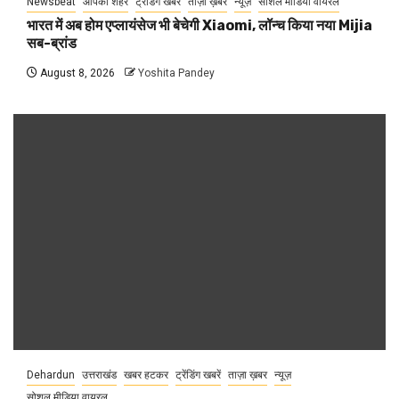
Newsbeat
आपका शहर
ट्रेंडिंग खबरें
ताज़ा ख़बर
न्यूज़
सोशल मीडिया वायरल
भारत में अब होम एप्लायंसेज भी बेचेगी Xiaomi, लॉन्च किया नया Mijia
सब-ब्रांड
August 8, 2026
Yoshita Pandey
Dehardun
उत्तराखंड
खबर हटकर
ट्रेंडिंग खबरें
ताज़ा ख़बर
न्यूज़
सोशल मीडिया वायरल