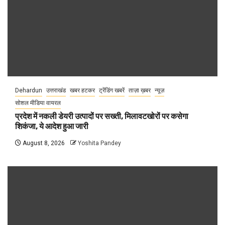
Dehardun
उत्तराखंड
खबर हटकर
ट्रेंडिंग खबरें
ताज़ा ख़बर
न्यूज़
सोशल मीडिया वायरल
प्रदेश में नकली डेयरी उत्पादों पर सख्ती, मिलावटखोरों पर कसेगा
शिकंजा, ये आदेश हुआ जारी
August 8, 2026
Yoshita Pandey