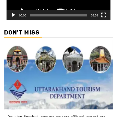
00:00
03:38
DON'T MISS
Dehardun
Newsbeat
आपका शहर
खबर हटकर
ट्रेंडिंग खबरें
ताज़ा ख़बरें
न्यूज़