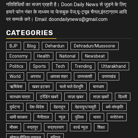
गतिविधियों का सजग प्रहरी है। Doon Daily News से जुड़ने के लिए
हमारे फोन नंबर के माध्यम या फेसबुक पेज,यू-ट्यूब चैनल,इंस्टाग्राम आदि
पर सम्पर्क करे। Email: doondailynews@gmail.com
CATEGORIES
BJP
Blog
Dehardun
Dehradun/Mussoorie
Economy
Health
National
Newsbeat
Politics
Sports
Tech
Trending
Uttarakhand
World
अपराध
आपका शहर
उत्तरकाशी
उत्तराखंड
ऋषिकेश
खबर हटकर
चलो चले देवभूमि
चारधाम
चारधाम यात्रा
ट्रेंडिंग खबरें
ताज़ा ख़बर
ताज़ा ख़बरें
दिल्ली
दुर्घटना
देश-विदेश
देहरादून
देहरादून/मसूरी
धर्म-संस्कृति
धामी सरकार
नैनीताल
न्यूज़
पुलिस
भारत
मनोरंजन
मौसम
रुद्रपुर
रुद्रप्रयाग
वर्ल्ड न्यूज़
शिक्षा
सोशल मीडिया वायरल
हरिद्वार