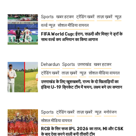
Sports
खबर हटकर
ट्रेंडिंग खबरें
ताज़ा ख़बरें
न्यूज़
वर्ल्ड न्यूज़
सोशल मीडिया वायरल
FIFA World Cup: ईरान, सऊदी और मिस्र ने ड्रॉ के
साथ वर्ल्ड कप अभियान का किया आगाज
Dehardun
Sports
उत्तराखंड
खबर हटकर
ट्रेंडिंग खबरें
ताज़ा ख़बरें
न्यूज़
सोशल मीडिया वायरल
उत्तराखंड के लिए खुशखबरी, राज्य के दो खिलाड़ियों का
इंडिया U-19 क्रिकेट टीम में चयन, लक्ष्य बने उप कप्तान
Sports
ट्रेंडिंग खबरें
ताज़ा ख़बरें
न्यूज़
मनोरंजन
सोशल मीडिया वायरल
RCB के सिर सजा IPL 2026 का ताज, MI और CSK
के बाद ऐसा करने वाली बनी तीसरी टीम