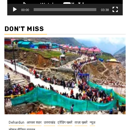
00:00
03:38
DON'T MISS
Dehardun
आपका शहर
उत्तराखंड
ट्रेंडिंग खबरें
ताज़ा ख़बरें
न्यूज़
सोशल मीडिया वायरल