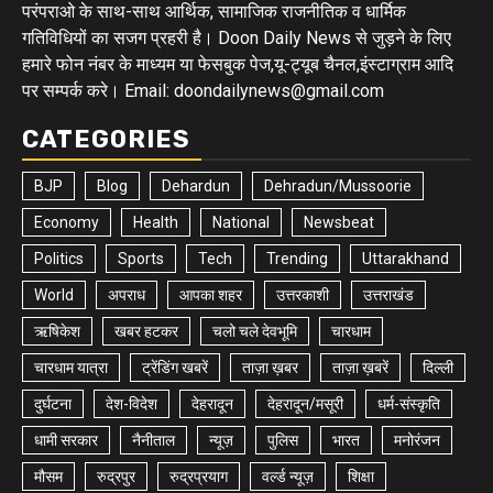
परंपराओ के साथ-साथ आर्थिक, सामाजिक राजनीतिक व धार्मिक
गतिविधियों का सजग प्रहरी है। Doon Daily News से जुड़ने के लिए
हमारे फोन नंबर के माध्यम या फेसबुक पेज,यू-ट्यूब चैनल,इंस्टाग्राम आदि
पर सम्पर्क करे। Email: doondailynews@gmail.com
CATEGORIES
BJP
Blog
Dehardun
Dehradun/Mussoorie
Economy
Health
National
Newsbeat
Politics
Sports
Tech
Trending
Uttarakhand
World
अपराध
आपका शहर
उत्तरकाशी
उत्तराखंड
ऋषिकेश
खबर हटकर
चलो चले देवभूमि
चारधाम
चारधाम यात्रा
ट्रेंडिंग खबरें
ताज़ा ख़बर
ताज़ा ख़बरें
दिल्ली
दुर्घटना
देश-विदेश
देहरादून
देहरादून/मसूरी
धर्म-संस्कृति
धामी सरकार
नैनीताल
न्यूज़
पुलिस
भारत
मनोरंजन
मौसम
रुद्रपुर
रुद्रप्रयाग
वर्ल्ड न्यूज़
शिक्षा