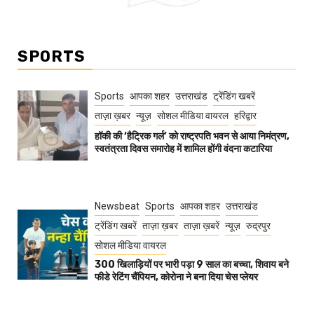
SPORTS
Sports
आपका शहर
उत्तराखंड
ट्रेंडिंग खबरें
ताज़ा ख़बर
न्यूज़
सोशल मीडिया वायरल
हरिद्वार
हॉकी की ‘हैट्रिक गर्ल’ को राष्ट्रपति भवन से आया निमंत्रण,
स्वतंत्रता दिवस समारोह में शामिल होंगी वंदना कटारिया
Newsbeat
Sports
आपका शहर
उत्तराखंड
ट्रेंडिंग खबरें
ताज़ा ख़बर
ताज़ा ख़बरें
न्यूज़
रुद्रपुर
सोशल मीडिया वायरल
300 खिलाड़ियों पर भारी पड़ा 9 साल का बच्चा, शिवाय बने
फीडे रेटिंग चैंपियन, कोरोना ने बना दिया चेस प्लेयर