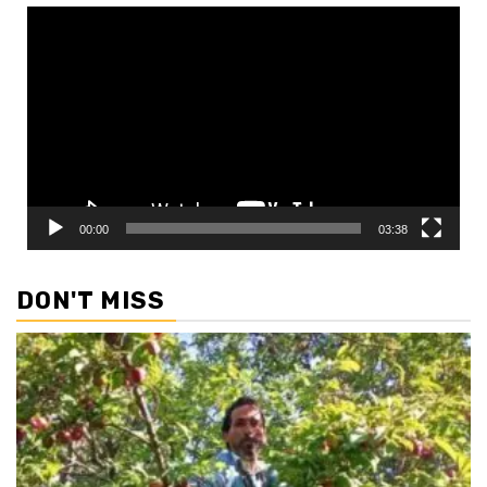
Video
Player
00:00
03:38
DON'T MISS