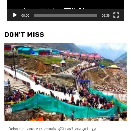
00:00
03:38
DON'T MISS
Dehardun
आपका शहर
उत्तराखंड
ट्रेंडिंग खबरें
ताज़ा ख़बरें
न्यूज़