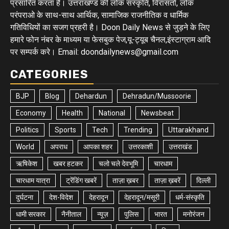
प्रसारित करता है। उत्तराखण्ड की लोक संस्कृति, विरासतों, लोक
परंपराओ के साथ-साथ आर्थिक, सामाजिक राजनीतिक व धार्मिक
गतिविधियों का सजग प्रहरी है। Doon Daily News से जुड़ने के लिए
हमारे फोन नंबर के माध्यम या फेसबुक पेज,यू-ट्यूब चैनल,इंस्टाग्राम आदि
पर सम्पर्क करे। Email: doondailynews@gmail.com
CATEGORIES
BJP
Blog
Dehardun
Dehradun/Mussoorie
Economy
Health
National
Newsbeat
Politics
Sports
Tech
Trending
Uttarakhand
World
अपराध
आपका शहर
उत्तरकाशी
उत्तराखंड
ऋषिकेश
खबर हटकर
चलो चले देवभूमि
चारधाम
चारधाम यात्रा
ट्रेंडिंग खबरें
ताज़ा ख़बर
ताज़ा ख़बरें
दिल्ली
दुर्घटना
देश-विदेश
देहरादून
देहरादून/मसूरी
धर्म-संस्कृति
धामी सरकार
नैनीताल
न्यूज़
पुलिस
भारत
मनोरंजन