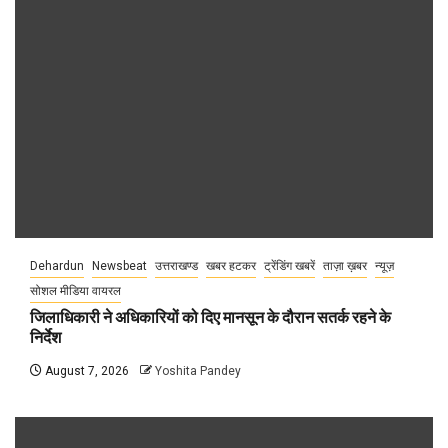
Dehardun
Newsbeat
उत्तराखण्ड
खबर हटकर
ट्रेंडिंग खबरें
ताज़ा ख़बर
न्यूज़
सोशल मीडिया वायरल
जिलाधिकारी ने अधिकारियों को दिए मानसून के दौरान सतर्क रहने के
निर्देश
August 7, 2026
Yoshita Pandey