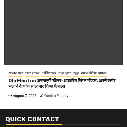
आपका शहर
खबर हटकर
ट्रेंडिंग खबरें
ताज़ा ख़बर
न्यूज़
सोशल मीडिया वायरल
Ola Electric अपनाएगी डीलर-आधारित रिटेल मॉडल, अपने स्टोर
चलाने के पांच साल बाद किया फैसला
August 7, 2026
Yoshita Pandey
QUICK CONTACT