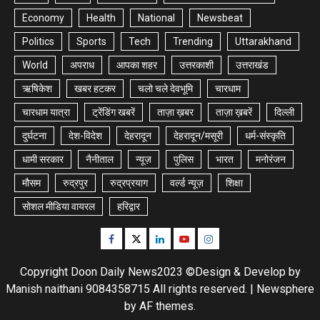
Economy
Health
National
Newsbeat
Politics
Sports
Tech
Trending
Uttarakhand
World
अपराध
आपका शहर
उत्तरकाशी
उत्तराखंड
ऋषिकेश
खबर हटकर
चलो चले देवभूमि
चारधाम
चारधाम यात्रा
ट्रेंडिंग खबरें
ताज़ा ख़बर
ताज़ा ख़बरें
दिल्ली
दुर्घटना
देश-विदेश
देहरादून
देहरादून/मसूरी
धर्म-संस्कृति
धामी सरकार
नैनीताल
न्यूज़
पुलिस
भारत
मनोरंजन
मौसम
रुद्रपुर
रुद्रप्रयाग
वर्ल्ड न्यूज़
शिक्षा
सोशल मीडिया वायरल
हरिद्वार
Facebook
Twitter
Linkedin
Youtube
Instagram
Copyright Doon Daily News2023 ©Design & Develop by
Manish naithani 9084358715 All rights reserved.
|
Newsphere
by AF themes.