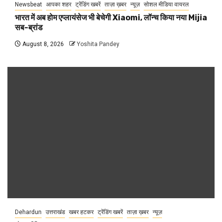
Newsbeat
आपका शहर
ट्रेंडिंग खबरें
ताज़ा ख़बर
न्यूज़
सोशल मीडिया वायरल
भारत में अब होम एप्लायंसेज भी बेचेगी Xiaomi, लॉन्च किया नया Mijia
सब-ब्रांड
August 8, 2026
Yoshita Pandey
Dehardun
उत्तराखंड
खबर हटकर
ट्रेंडिंग खबरें
ताज़ा ख़बर
न्यूज़