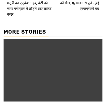
Reading
मसूरी का एजुकेशन हब, बेटी को
की मौत, भूस्खलन से पुणे-मुंबई
समर प्रोग्राम में छोड़ने आए शाहिद
एक्सप्रेसवे बंद
कपूर
MORE STORIES