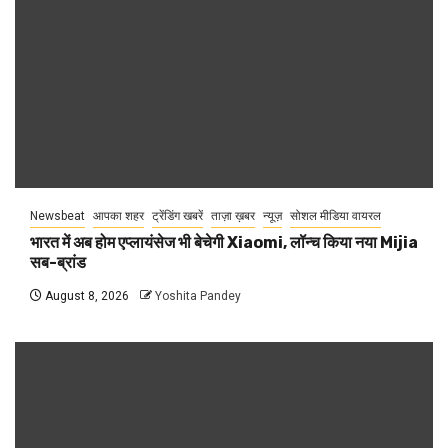
Newsbeat
आपका शहर
ट्रेंडिंग खबरें
ताज़ा ख़बर
न्यूज़
सोशल मीडिया वायरल
भारत में अब होम एप्लायंसेज भी बेचेगी Xiaomi, लॉन्च किया नया Mijia
सब-ब्रांड
August 8, 2026
Yoshita Pandey