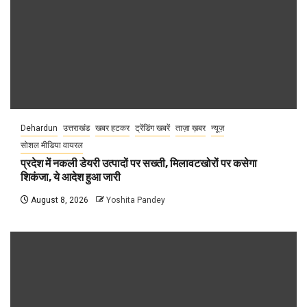
Dehardun
उत्तराखंड
खबर हटकर
ट्रेंडिंग खबरें
ताज़ा ख़बर
न्यूज़
सोशल मीडिया वायरल
प्रदेश में नकली डेयरी उत्पादों पर सख्ती, मिलावटखोरों पर कसेगा
शिकंजा, ये आदेश हुआ जारी
August 8, 2026
Yoshita Pandey