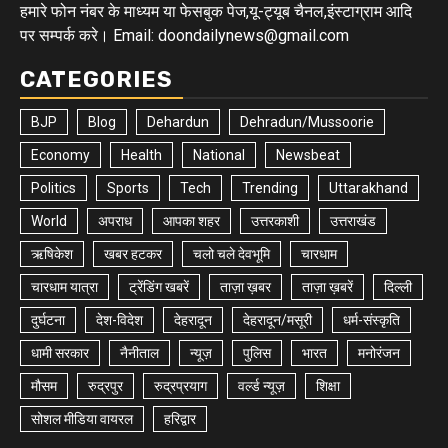
हमारे फोन नंबर के माध्यम या फेसबुक पेज,यू-ट्यूब चैनल,इंस्टाग्राम आदि
पर सम्पर्क करे। Email: doondailynews@gmail.com
CATEGORIES
BJP
Blog
Dehardun
Dehradun/Mussoorie
Economy
Health
National
Newsbeat
Politics
Sports
Tech
Trending
Uttarakhand
World
अपराध
आपका शहर
उत्तरकाशी
उत्तराखंड
ऋषिकेश
खबर हटकर
चलो चले देवभूमि
चारधाम
चारधाम यात्रा
ट्रेंडिंग खबरें
ताज़ा ख़बर
ताज़ा ख़बरें
दिल्ली
दुर्घटना
देश-विदेश
देहरादून
देहरादून/मसूरी
धर्म-संस्कृति
धामी सरकार
नैनीताल
न्यूज़
पुलिस
भारत
मनोरंजन
मौसम
रुद्रपुर
रुद्रप्रयाग
वर्ल्ड न्यूज़
शिक्षा
सोशल मीडिया वायरल
हरिद्वार