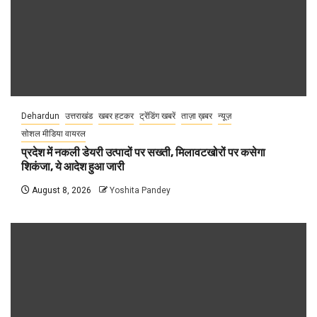
Dehardun
उत्तराखंड
खबर हटकर
ट्रेंडिंग खबरें
ताज़ा ख़बर
न्यूज़
सोशल मीडिया वायरल
प्रदेश में नकली डेयरी उत्पादों पर सख्ती, मिलावटखोरों पर कसेगा
शिकंजा, ये आदेश हुआ जारी
August 8, 2026
Yoshita Pandey