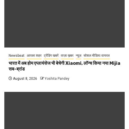
Newsbeat
आपका शहर
ट्रेंडिंग खबरें
ताज़ा ख़बर
न्यूज़
सोशल मीडिया वायरल
भारत में अब होम एप्लायंसेज भी बेचेगी Xiaomi, लॉन्च किया नया Mijia
सब-ब्रांड
August 8, 2026
Yoshita Pandey