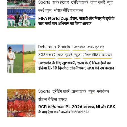
Sports
खबर हटकर
ट्रेंडिंग खबरें
ताज़ा ख़बरें
न्यूज़
वर्ल्ड न्यूज़
सोशल मीडिया वायरल
FIFA World Cup: ईरान, सऊदी और मिस्र ने ड्रॉ के
साथ वर्ल्ड कप अभियान का किया आगाज
Dehardun
Sports
उत्तराखंड
खबर हटकर
ट्रेंडिंग खबरें
ताज़ा ख़बरें
न्यूज़
सोशल मीडिया वायरल
उत्तराखंड के लिए खुशखबरी, राज्य के दो खिलाड़ियों का
इंडिया U-19 क्रिकेट टीम में चयन, लक्ष्य बने उप कप्तान
Sports
ट्रेंडिंग खबरें
ताज़ा ख़बरें
न्यूज़
मनोरंजन
सोशल मीडिया वायरल
RCB के सिर सजा IPL 2026 का ताज, MI और CSK
के बाद ऐसा करने वाली बनी तीसरी टीम