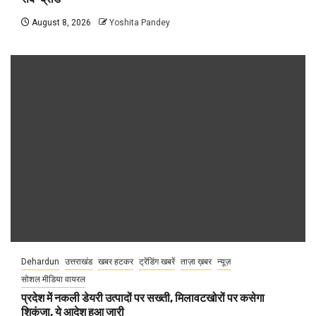
August 8, 2026
Yoshita Pandey
Dehardun
उत्तराखंड
खबर हटकर
ट्रेंडिंग खबरें
ताज़ा ख़बर
न्यूज़
सोशल मीडिया वायरल
प्रदेश में नकली डेयरी उत्पादों पर सख्ती, मिलावटखोरों पर कसेगा
शिकंजा, ये आदेश हुआ जारी