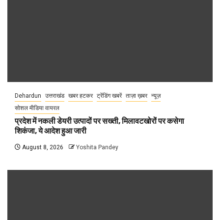
Dehardun
उत्तराखंड
खबर हटकर
ट्रेंडिंग खबरें
ताज़ा ख़बर
न्यूज़
सोशल मीडिया वायरल
प्रदेश में नकली डेयरी उत्पादों पर सख्ती, मिलावटखोरों पर कसेगा
शिकंजा, ये आदेश हुआ जारी
August 8, 2026
Yoshita Pandey