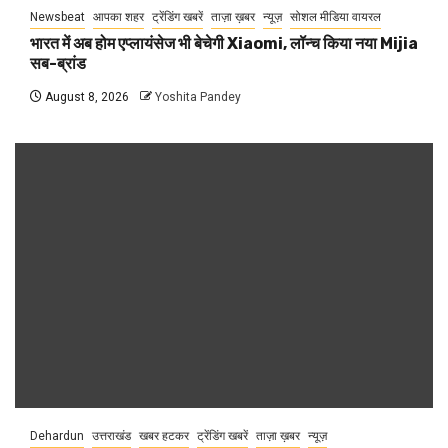
Newsbeat
आपका शहर
ट्रेंडिंग खबरें
ताज़ा ख़बर
न्यूज़
सोशल मीडिया वायरल
भारत में अब होम एप्लायंसेज भी बेचेगी Xiaomi, लॉन्च किया नया Mijia
सब-ब्रांड
August 8, 2026
Yoshita Pandey
Dehardun
उत्तराखंड
खबर हटकर
ट्रेंडिंग खबरें
ताज़ा ख़बर
न्यूज़