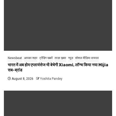
Newsbeat
आपका शहर
ट्रेंडिंग खबरें
ताज़ा ख़बर
न्यूज़
सोशल मीडिया वायरल
भारत में अब होम एप्लायंसेज भी बेचेगी Xiaomi, लॉन्च किया नया Mijia
सब-ब्रांड
August 8, 2026
Yoshita Pandey