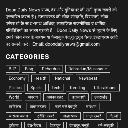
Doon Daily News राज्य, देश और दुनियाभर की सभी मुख्य खबरों को
प्रसारित करता है। उत्तराखण्ड की लोक संस्कृति, विरासतों, लोक
परंपराओ के साथ-साथ आर्थिक, सामाजिक राजनीतिक व धार्मिक
गतिविधियों का सजग प्रहरी है। Doon Daily News से जुड़ने के लिए
हमारे फोन नंबर के माध्यम या फेसबुक पेज,यू-ट्यूब चैनल,इंस्टाग्राम आदि
पर सम्पर्क करे। Email: doondailynews@gmail.com
CATEGORIES
BJP
Blog
Dehardun
Dehradun/Mussoorie
Economy
Health
National
Newsbeat
Politics
Sports
Tech
Trending
Uttarakhand
World
अपराध
आपका शहर
उत्तरकाशी
उत्तराखंड
ऋषिकेश
खबर हटकर
चलो चले देवभूमि
चारधाम
चारधाम यात्रा
ट्रेंडिंग खबरें
ताज़ा ख़बर
ताज़ा ख़बरें
दिल्ली
दुर्घटना
देश-विदेश
देहरादून
देहरादून/मसूरी
धर्म-संस्कृति