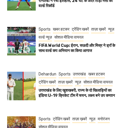
रोनाल्डो ने रचा इतिहास, 24 घंटे के अंदर तोड़ा मेसी का
वर्ल्ड रिकॉर्ड
Sports
खबर हटकर
ट्रेंडिंग खबरें
ताज़ा ख़बरें
न्यूज़
वर्ल्ड न्यूज़
सोशल मीडिया वायरल
FIFA World Cup: ईरान, सऊदी और मिस्र ने ड्रॉ के
साथ वर्ल्ड कप अभियान का किया आगाज
Dehardun
Sports
उत्तराखंड
खबर हटकर
ट्रेंडिंग खबरें
ताज़ा ख़बरें
न्यूज़
सोशल मीडिया वायरल
उत्तराखंड के लिए खुशखबरी, राज्य के दो खिलाड़ियों का
इंडिया U-19 क्रिकेट टीम में चयन, लक्ष्य बने उप कप्तान
Sports
ट्रेंडिंग खबरें
ताज़ा ख़बरें
न्यूज़
मनोरंजन
सोशल मीडिया वायरल