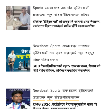
Sports
आपका शहर
उत्तराखंड
ट्रेंडिंग खबरें
ताज़ा ख़बर
न्यूज़
सोशल मीडिया वायरल
हरिद्वार
हॉकी की ‘हैट्रिक गर्ल’ को राष्ट्रपति भवन से आया निमंत्रण,
स्वतंत्रता दिवस समारोह में शामिल होंगी वंदना कटारिया
Newsbeat
Sports
आपका शहर
उत्तराखंड
ट्रेंडिंग खबरें
ताज़ा ख़बर
ताज़ा ख़बरें
न्यूज़
रुद्रपुर
सोशल मीडिया वायरल
300 खिलाड़ियों पर भारी पड़ा 9 साल का बच्चा, शिवाय बने
फीडे रेटिंग चैंपियन, कोरोना ने बना दिया चेस प्लेयर
Newsbeat
Sports
खबर हटकर
ट्रेंडिंग खबरें
ताज़ा ख़बर
न्यूज़
सोशल मीडिया वायरल
CWG 2026: वेटलिफ्टिंग में राजा मुथुपांडी ने भारत को
दिलाया सिल्वर, शानदार प्रदर्शन जारी