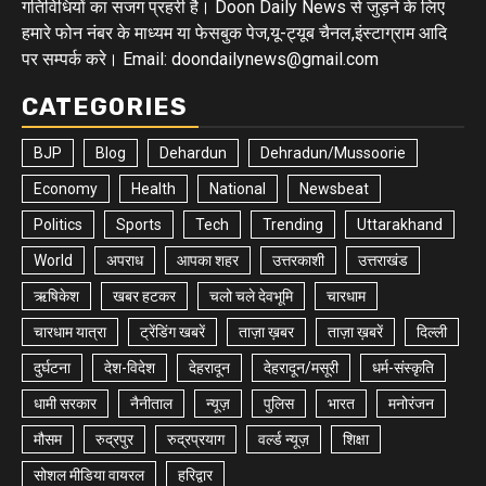
गतिविधियों का सजग प्रहरी है। Doon Daily News से जुड़ने के लिए
हमारे फोन नंबर के माध्यम या फेसबुक पेज,यू-ट्यूब चैनल,इंस्टाग्राम आदि
पर सम्पर्क करे। Email: doondailynews@gmail.com
CATEGORIES
BJP
Blog
Dehardun
Dehradun/Mussoorie
Economy
Health
National
Newsbeat
Politics
Sports
Tech
Trending
Uttarakhand
World
अपराध
आपका शहर
उत्तरकाशी
उत्तराखंड
ऋषिकेश
खबर हटकर
चलो चले देवभूमि
चारधाम
चारधाम यात्रा
ट्रेंडिंग खबरें
ताज़ा ख़बर
ताज़ा ख़बरें
दिल्ली
दुर्घटना
देश-विदेश
देहरादून
देहरादून/मसूरी
धर्म-संस्कृति
धामी सरकार
नैनीताल
न्यूज़
पुलिस
भारत
मनोरंजन
मौसम
रुद्रपुर
रुद्रप्रयाग
वर्ल्ड न्यूज़
शिक्षा
सोशल मीडिया वायरल
हरिद्वार