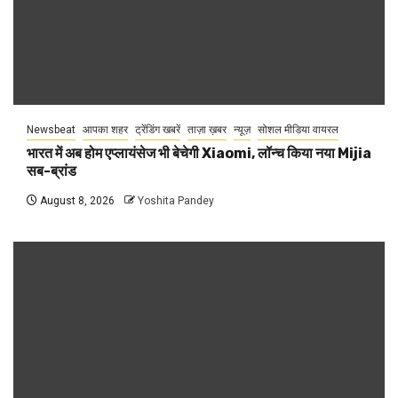
Newsbeat
आपका शहर
ट्रेंडिंग खबरें
ताज़ा ख़बर
न्यूज़
सोशल मीडिया वायरल
भारत में अब होम एप्लायंसेज भी बेचेगी Xiaomi, लॉन्च किया नया Mijia
सब-ब्रांड
August 8, 2026
Yoshita Pandey