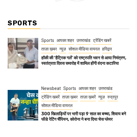
SPORTS
Sports
आपका शहर
उत्तराखंड
ट्रेंडिंग खबरें
ताज़ा ख़बर
न्यूज़
सोशल मीडिया वायरल
हरिद्वार
हॉकी की ‘हैट्रिक गर्ल’ को राष्ट्रपति भवन से आया निमंत्रण,
स्वतंत्रता दिवस समारोह में शामिल होंगी वंदना कटारिया
Newsbeat
Sports
आपका शहर
उत्तराखंड
ट्रेंडिंग खबरें
ताज़ा ख़बर
ताज़ा ख़बरें
न्यूज़
रुद्रपुर
सोशल मीडिया वायरल
300 खिलाड़ियों पर भारी पड़ा 9 साल का बच्चा, शिवाय बने
फीडे रेटिंग चैंपियन, कोरोना ने बना दिया चेस प्लेयर