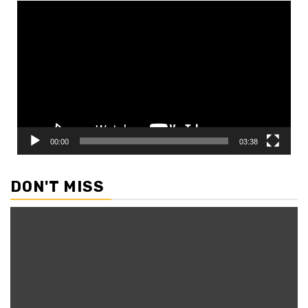
Video
Player
00:00
03:38
DON'T MISS