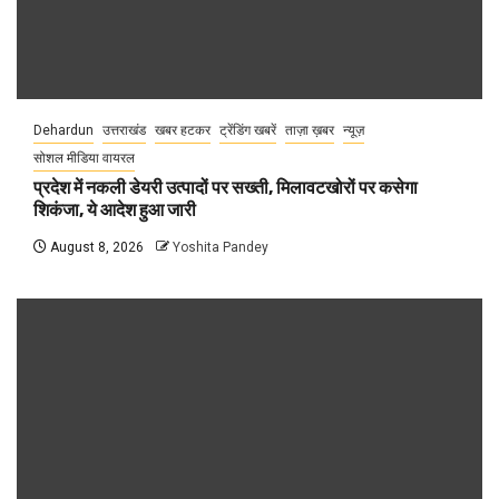
Dehardun
उत्तराखंड
खबर हटकर
ट्रेंडिंग खबरें
ताज़ा ख़बर
न्यूज़
सोशल मीडिया वायरल
प्रदेश में नकली डेयरी उत्पादों पर सख्ती, मिलावटखोरों पर कसेगा
शिकंजा, ये आदेश हुआ जारी
August 8, 2026
Yoshita Pandey