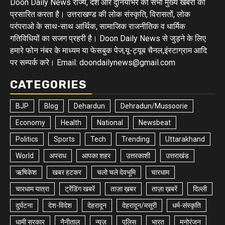
Doon Daily News राज्य, देश और दुनियाभर की सभी मुख्य खबरों को
प्रसारित करता है। उत्तराखण्ड की लोक संस्कृति, विरासतों, लोक
परंपराओ के साथ-साथ आर्थिक, सामाजिक राजनीतिक व धार्मिक
गतिविधियों का सजग प्रहरी है। Doon Daily News से जुड़ने के लिए
हमारे फोन नंबर के माध्यम या फेसबुक पेज,यू-ट्यूब चैनल,इंस्टाग्राम आदि
पर सम्पर्क करे। Email: doondailynews@gmail.com
CATEGORIES
BJP
Blog
Dehardun
Dehradun/Mussoorie
Economy
Health
National
Newsbeat
Politics
Sports
Tech
Trending
Uttarakhand
World
अपराध
आपका शहर
उत्तरकाशी
उत्तराखंड
ऋषिकेश
खबर हटकर
चलो चले देवभूमि
चारधाम
चारधाम यात्रा
ट्रेंडिंग खबरें
ताज़ा ख़बर
ताज़ा ख़बरें
दिल्ली
दुर्घटना
देश-विदेश
देहरादून
देहरादून/मसूरी
धर्म-संस्कृति
धामी सरकार
नैनीताल
न्यूज़
पुलिस
भारत
मनोरंजन