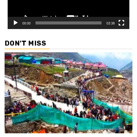
00:00
03:38
DON'T MISS