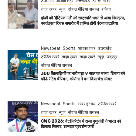
Sports
आपका शहर
उत्तराखंड
ट्रेंडिंग खबरें
ताज़ा ख़बर
न्यूज़
सोशल मीडिया वायरल
हरिद्वार
हॉकी की ‘हैट्रिक गर्ल’ को राष्ट्रपति भवन से आया निमंत्रण,
स्वतंत्रता दिवस समारोह में शामिल होंगी वंदना कटारिया
Newsbeat
Sports
आपका शहर
उत्तराखंड
ट्रेंडिंग खबरें
ताज़ा ख़बर
ताज़ा ख़बरें
न्यूज़
रुद्रपुर
सोशल मीडिया वायरल
300 खिलाड़ियों पर भारी पड़ा 9 साल का बच्चा, शिवाय बने
फीडे रेटिंग चैंपियन, कोरोना ने बना दिया चेस प्लेयर
Newsbeat
Sports
खबर हटकर
ट्रेंडिंग खबरें
ताज़ा ख़बर
न्यूज़
सोशल मीडिया वायरल
CWG 2026: वेटलिफ्टिंग में राजा मुथुपांडी ने भारत को
दिलाया सिल्वर, शानदार प्रदर्शन जारी