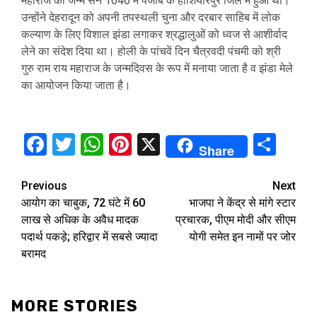
महाराज का जन्म सन 1646 में पंजाब के होशियारपुर जिले में हुआ था।
उन्होंने देहरादून को अपनी तपस्थली चुना और दरबार साहिब में लोक
कल्याण के लिए विशाल झंडा लगाकर श्रद्धालुओं को ध्वज से आशीर्वाद
लेने का संदेश दिया था। होली के पांचवें दिन चैत्रवदी पंचमी को श्री
गुरु राम राय महाराज के जन्मदिवस के रूप में मनाया जाता है व झंडा मेले
का आयोजन किया जाता है।
Facebook
Twitter
WhatsApp
Pinterest
X
Sha
Share
Continue
Previous
Next
आयोग का चाबुक, 72 घंटे में 60
भाजपा ने केंद्र से मांगे स्टार
Reading
लाख से अधिक के अवैध मादक
प्रचारक, पीएम मोदी और सीएम
पदार्थ पकड़े; हरिद्वार में सबसे ज्‍यादा
योगी समेत इन नामों पर जोर
बरामद
MORE STORIES