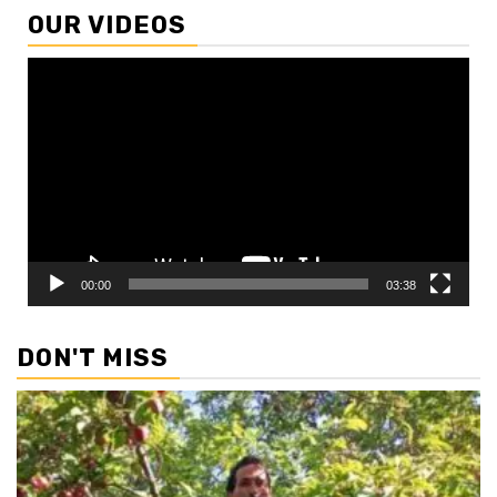
OUR VIDEOS
Video
Player
00:00
03:38
DON'T MISS