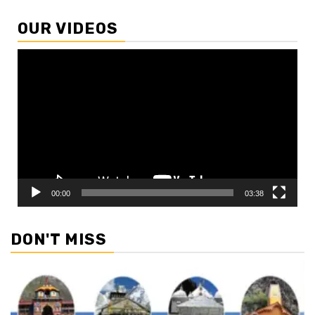
OUR VIDEOS
Video
Player
00:00
03:38
DON'T MISS