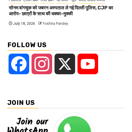
Politics
ट्रेंडिंग खबरें
ताज़ा ख़बर
नई दिल्ली
न्यूज़
सोशल मीडिया वायरल
सोनम वांगचुक को जबरन अस्पताल ले गई दिल्ली पुलिस, CJP का
आरोप- छात्रों के साथ की धक्का-मुक्की
July 18, 2026
Yoshita Pandey
FOLLOW US
Facebook
Instagram
X
YouTube
JOIN US