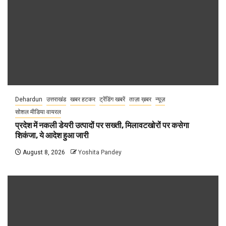
Dehardun
उत्तराखंड
खबर हटकर
ट्रेंडिंग खबरें
ताज़ा ख़बर
न्यूज़
सोशल मीडिया वायरल
प्रदेश में नकली डेयरी उत्पादों पर सख्ती, मिलावटखोरों पर कसेगा
शिकंजा, ये आदेश हुआ जारी
August 8, 2026
Yoshita Pandey