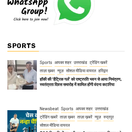
SPORTS
Sports
आपका शहर
उत्तराखंड
ट्रेंडिंग खबरें
ताज़ा ख़बर
न्यूज़
सोशल मीडिया वायरल
हरिद्वार
हॉकी की ‘हैट्रिक गर्ल’ को राष्ट्रपति भवन से आया निमंत्रण,
स्वतंत्रता दिवस समारोह में शामिल होंगी वंदना कटारिया
Newsbeat
Sports
आपका शहर
उत्तराखंड
ट्रेंडिंग खबरें
ताज़ा ख़बर
ताज़ा ख़बरें
न्यूज़
रुद्रपुर
सोशल मीडिया वायरल