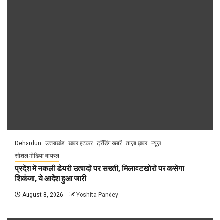
Dehardun
उत्तराखंड
खबर हटकर
ट्रेंडिंग खबरें
ताज़ा ख़बर
न्यूज़
सोशल मीडिया वायरल
प्रदेश में नकली डेयरी उत्पादों पर सख्ती, मिलावटखोरों पर कसेगा
शिकंजा, ये आदेश हुआ जारी
August 8, 2026
Yoshita Pandey