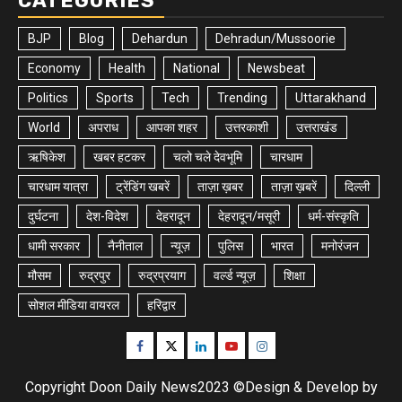
CATEGORIES
BJP
Blog
Dehardun
Dehradun/Mussoorie
Economy
Health
National
Newsbeat
Politics
Sports
Tech
Trending
Uttarakhand
World
अपराध
आपका शहर
उत्तरकाशी
उत्तराखंड
ऋषिकेश
खबर हटकर
चलो चले देवभूमि
चारधाम
चारधाम यात्रा
ट्रेंडिंग खबरें
ताज़ा ख़बर
ताज़ा ख़बरें
दिल्ली
दुर्घटना
देश-विदेश
देहरादून
देहरादून/मसूरी
धर्म-संस्कृति
धामी सरकार
नैनीताल
न्यूज़
पुलिस
भारत
मनोरंजन
मौसम
रुद्रपुर
रुद्रप्रयाग
वर्ल्ड न्यूज़
शिक्षा
सोशल मीडिया वायरल
हरिद्वार
Facebook
Twitter
Linkedin
Youtube
Instagram
Copyright Doon Daily News2023 ©Design & Develop by