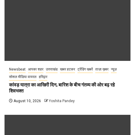
Newsbeat
आपका शहर
उत्तराखंड
खबर हटकर
ट्रेंडिंग खबरें
ताज़ा ख़बर
न्यूज़
सोशल मीडिया वायरल
हरिद्वार
कांवड़ यात्रा का आखिरी दिन, बारिश के बीच गंतव्य की ओर बढ़ रहे
शिवभक्त
August 10, 2026
Yoshita Pandey