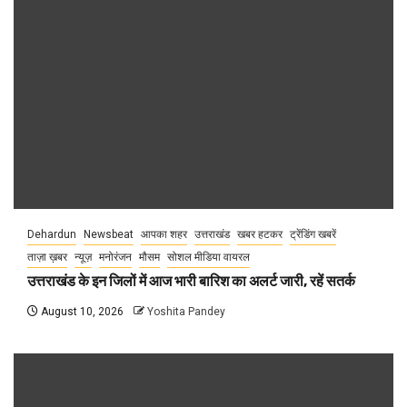
Dehardun
Newsbeat
आपका शहर
उत्तराखंड
खबर हटकर
ट्रेंडिंग खबरें
ताज़ा ख़बर
न्यूज़
मनोरंजन
मौसम
सोशल मीडिया वायरल
उत्तराखंड के इन जिलों में आज भारी बारिश का अलर्ट जारी, रहें सतर्क
August 10, 2026
Yoshita Pandey