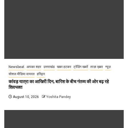
Newsbeat
आपका शहर
उत्तराखंड
खबर हटकर
ट्रेंडिंग खबरें
ताज़ा ख़बर
न्यूज़
सोशल मीडिया वायरल
हरिद्वार
कांवड़ यात्रा का आखिरी दिन, बारिश के बीच गंतव्य की ओर बढ़ रहे
शिवभक्त
August 10, 2026
Yoshita Pandey