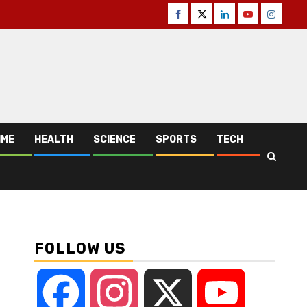
Facebook
Twitter
Linkedin
Youtube
Instagr
IME
HEALTH
SCIENCE
SPORTS
TECH
FOLLOW US
Facebook
Instagram
X
YouTube