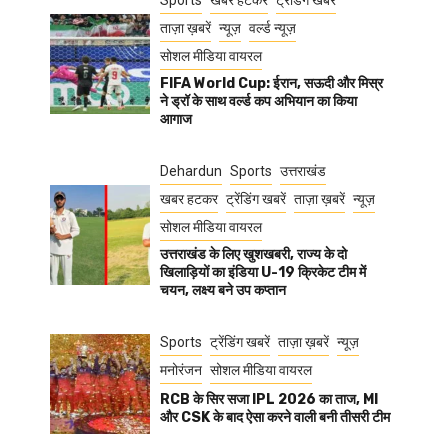
Sports
खबर हटकर
ट्रेंडिंग खबरें
ताज़ा ख़बरें
न्यूज़
वर्ल्ड न्यूज़
सोशल मीडिया वायरल
FIFA World Cup: ईरान, सऊदी और मिस्र
ने ड्रॉ के साथ वर्ल्ड कप अभियान का किया
आगाज
Dehardun
Sports
उत्तराखंड
खबर हटकर
ट्रेंडिंग खबरें
ताज़ा ख़बरें
न्यूज़
सोशल मीडिया वायरल
उत्तराखंड के लिए खुशखबरी, राज्य के दो
खिलाड़ियों का इंडिया U-19 क्रिकेट टीम में
चयन, लक्ष्य बने उप कप्तान
Sports
ट्रेंडिंग खबरें
ताज़ा ख़बरें
न्यूज़
मनोरंजन
सोशल मीडिया वायरल
RCB के सिर सजा IPL 2026 का ताज, MI
और CSK के बाद ऐसा करने वाली बनी तीसरी टीम