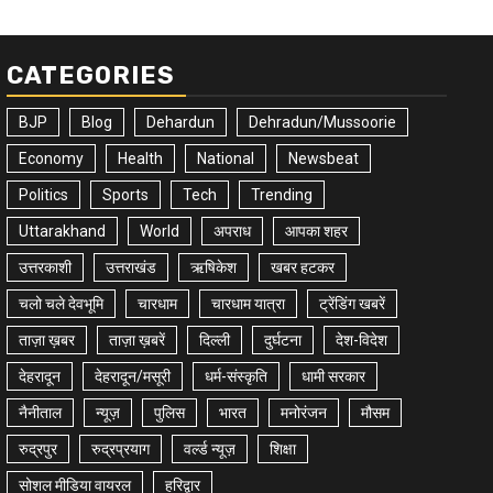
CATEGORIES
BJP
Blog
Dehardun
Dehradun/Mussoorie
Economy
Health
National
Newsbeat
Politics
Sports
Tech
Trending
Uttarakhand
World
अपराध
आपका शहर
उत्तरकाशी
उत्तराखंड
ऋषिकेश
खबर हटकर
चलो चले देवभूमि
चारधाम
चारधाम यात्रा
ट्रेंडिंग खबरें
ताज़ा ख़बर
ताज़ा ख़बरें
दिल्ली
दुर्घटना
देश-विदेश
देहरादून
देहरादून/मसूरी
धर्म-संस्कृति
धामी सरकार
नैनीताल
न्यूज़
पुलिस
भारत
मनोरंजन
मौसम
रुद्रपुर
रुद्रप्रयाग
वर्ल्ड न्यूज़
शिक्षा
सोशल मीडिया वायरल
हरिद्वार