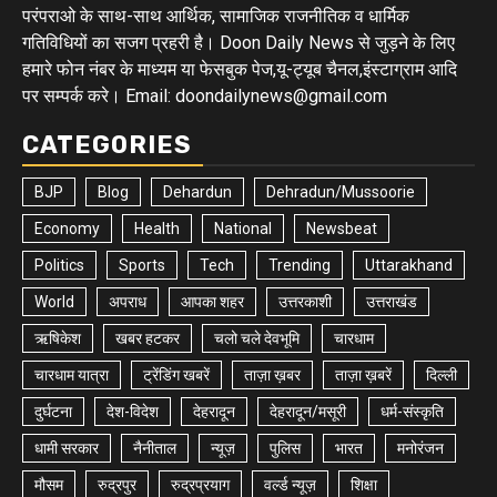
परंपराओ के साथ-साथ आर्थिक, सामाजिक राजनीतिक व धार्मिक
गतिविधियों का सजग प्रहरी है। Doon Daily News से जुड़ने के लिए
हमारे फोन नंबर के माध्यम या फेसबुक पेज,यू-ट्यूब चैनल,इंस्टाग्राम आदि
पर सम्पर्क करे। Email: doondailynews@gmail.com
CATEGORIES
BJP
Blog
Dehardun
Dehradun/Mussoorie
Economy
Health
National
Newsbeat
Politics
Sports
Tech
Trending
Uttarakhand
World
अपराध
आपका शहर
उत्तरकाशी
उत्तराखंड
ऋषिकेश
खबर हटकर
चलो चले देवभूमि
चारधाम
चारधाम यात्रा
ट्रेंडिंग खबरें
ताज़ा ख़बर
ताज़ा ख़बरें
दिल्ली
दुर्घटना
देश-विदेश
देहरादून
देहरादून/मसूरी
धर्म-संस्कृति
धामी सरकार
नैनीताल
न्यूज़
पुलिस
भारत
मनोरंजन
मौसम
रुद्रपुर
रुद्रप्रयाग
वर्ल्ड न्यूज़
शिक्षा