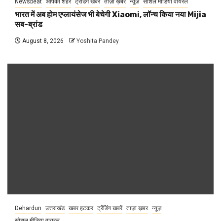
Newsbeat
आपका शहर
ट्रेंडिंग खबरें
ताज़ा ख़बर
न्यूज़
सोशल मीडिया वायरल
भारत में अब होम एप्लायंसेज भी बेचेगी Xiaomi, लॉन्च किया नया Mijia
सब-ब्रांड
August 8, 2026
Yoshita Pandey
Dehardun
उत्तराखंड
खबर हटकर
ट्रेंडिंग खबरें
ताज़ा ख़बर
न्यूज़
सोशल मीडिया वायरल