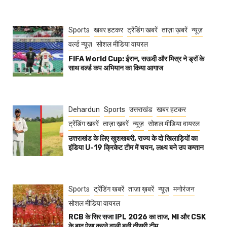
Sports
खबर हटकर
ट्रेंडिंग खबरें
ताज़ा ख़बरें
न्यूज़
वर्ल्ड न्यूज़
सोशल मीडिया वायरल
FIFA World Cup: ईरान, सऊदी और मिस्र ने ड्रॉ के
साथ वर्ल्ड कप अभियान का किया आगाज
Dehardun
Sports
उत्तराखंड
खबर हटकर
ट्रेंडिंग खबरें
ताज़ा ख़बरें
न्यूज़
सोशल मीडिया वायरल
उत्तराखंड के लिए खुशखबरी, राज्य के दो खिलाड़ियों का
इंडिया U-19 क्रिकेट टीम में चयन, लक्ष्य बने उप कप्तान
Sports
ट्रेंडिंग खबरें
ताज़ा ख़बरें
न्यूज़
मनोरंजन
सोशल मीडिया वायरल
RCB के सिर सजा IPL 2026 का ताज, MI और CSK
के बाद ऐसा करने वाली बनी तीसरी टीम