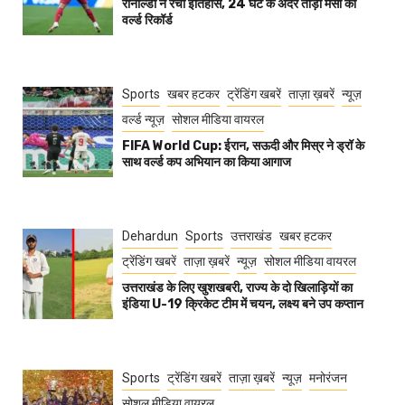
रोनाल्डो ने रचा इतिहास, 24 घंटे के अंदर तोड़ा मेसी का
वर्ल्ड रिकॉर्ड
Sports
खबर हटकर
ट्रेंडिंग खबरें
ताज़ा ख़बरें
न्यूज़
वर्ल्ड न्यूज़
सोशल मीडिया वायरल
FIFA World Cup: ईरान, सऊदी और मिस्र ने ड्रॉ के
साथ वर्ल्ड कप अभियान का किया आगाज
Dehardun
Sports
उत्तराखंड
खबर हटकर
ट्रेंडिंग खबरें
ताज़ा ख़बरें
न्यूज़
सोशल मीडिया वायरल
उत्तराखंड के लिए खुशखबरी, राज्य के दो खिलाड़ियों का
इंडिया U-19 क्रिकेट टीम में चयन, लक्ष्य बने उप कप्तान
Sports
ट्रेंडिंग खबरें
ताज़ा ख़बरें
न्यूज़
मनोरंजन
सोशल मीडिया वायरल