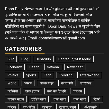
Doon Daily News राज्य, देश और दुनियाभर की सभी मुख्य खबरों को
प्रसारित करता है। उत्तराखण्ड की लोक संस्कृति, विरासतों, लोक
परंपराओ के साथ-साथ आर्थिक, सामाजिक राजनीतिक व धार्मिक
गतिविधियों का सजग प्रहरी है। Doon Daily News से जुड़ने के लिए
हमारे फोन नंबर के माध्यम या फेसबुक पेज,यू-ट्यूब चैनल,इंस्टाग्राम आदि
पर सम्पर्क करे। Email: doondailynews@gmail.com
CATEGORIES
BJP
Blog
Dehardun
Dehradun/Mussoorie
Economy
Health
National
Newsbeat
Politics
Sports
Tech
Trending
Uttarakhand
World
अपराध
आपका शहर
उत्तरकाशी
उत्तराखंड
ऋषिकेश
खबर हटकर
चलो चले देवभूमि
चारधाम
चारधाम यात्रा
ट्रेंडिंग खबरें
ताज़ा ख़बर
ताज़ा ख़बरें
दिल्ली
दुर्घटना
देश-विदेश
देहरादून
देहरादून/मसूरी
धर्म-संस्कृति