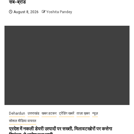
सब-ब्रांड
August 8, 2026
Yoshita Pandey
Dehardun
उत्तराखंड
खबर हटकर
ट्रेंडिंग खबरें
ताज़ा ख़बर
न्यूज़
सोशल मीडिया वायरल
प्रदेश में नकली डेयरी उत्पादों पर सख्ती, मिलावटखोरों पर कसेगा