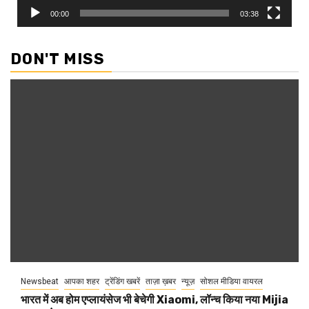
00:00
03:38
DON'T MISS
Newsbeat
आपका शहर
ट्रेंडिंग खबरें
ताज़ा ख़बर
न्यूज़
सोशल मीडिया वायरल
भारत में अब होम एप्लायंसेज भी बेचेगी Xiaomi, लॉन्च किया नया Mijia