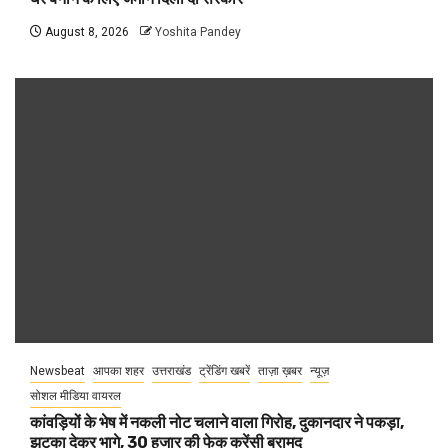
August 8, 2026
Yoshita Pandey
Newsbeat
आपका शहर
उत्तराखंड
ट्रेंडिंग खबरें
ताज़ा ख़बर
न्यूज़
सोशल मीडिया वायरल
कांवड़ियों के भेष में नकली नोट चलाने वाला गिरोह, दुकानदार ने पकड़ा,
झटका देकर भागे, 30 हजार की फेक करेंसी बरामद