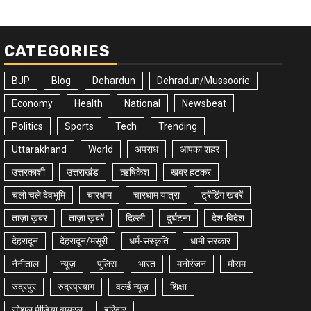
CATEGORIES
BJP
Blog
Dehardun
Dehradun/Mussoorie
Economy
Health
National
Newsbeat
Politics
Sports
Tech
Trending
Uttarakhand
World
अपराध
आपका शहर
उत्तरकाशी
उत्तराखंड
ऋषिकेश
खबर हटकर
चलो चले देवभूमि
चारधाम
चारधाम यात्रा
ट्रेंडिंग खबरें
ताज़ा ख़बर
ताज़ा ख़बरें
दिल्ली
दुर्घटना
देश-विदेश
देहरादून
देहरादून/मसूरी
धर्म-संस्कृति
धामी सरकार
नैनीताल
न्यूज़
पुलिस
भारत
मनोरंजन
मौसम
रुद्रपुर
रुद्रप्रयाग
वर्ल्ड न्यूज़
शिक्षा
सोशल मीडिया वायरल
हरिद्वार