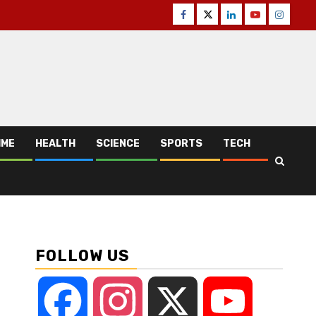
Facebook
Twitter
Linkedin
Youtube
Instagr
IME
HEALTH
SCIENCE
SPORTS
TECH
FOLLOW US
Facebook
Instagram
X
YouTube