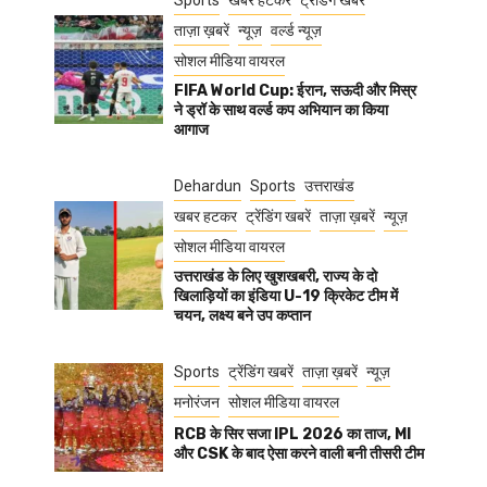
Sports
खबर हटकर
ट्रेंडिंग खबरें
ताज़ा ख़बरें
न्यूज़
वर्ल्ड न्यूज़
सोशल मीडिया वायरल
FIFA World Cup: ईरान, सऊदी और मिस्र
ने ड्रॉ के साथ वर्ल्ड कप अभियान का किया
आगाज
Dehardun
Sports
उत्तराखंड
खबर हटकर
ट्रेंडिंग खबरें
ताज़ा ख़बरें
न्यूज़
सोशल मीडिया वायरल
उत्तराखंड के लिए खुशखबरी, राज्य के दो
खिलाड़ियों का इंडिया U-19 क्रिकेट टीम में
चयन, लक्ष्य बने उप कप्तान
Sports
ट्रेंडिंग खबरें
ताज़ा ख़बरें
न्यूज़
मनोरंजन
सोशल मीडिया वायरल
RCB के सिर सजा IPL 2026 का ताज, MI
और CSK के बाद ऐसा करने वाली बनी तीसरी टीम