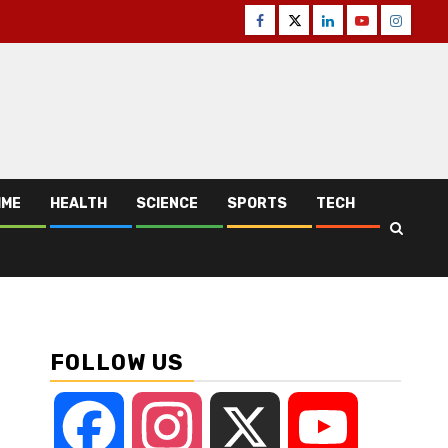
Facebook
Twitter
Linkedin
Youtube
Instagr
IME
HEALTH
SCIENCE
SPORTS
TECH
FOLLOW US
Facebook
Instagram
X
YouTube