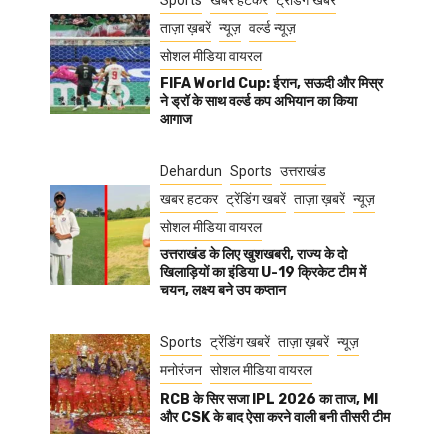
Sports
खबर हटकर
ट्रेंडिंग खबरें
ताज़ा ख़बरें
न्यूज़
वर्ल्ड न्यूज़
सोशल मीडिया वायरल
FIFA World Cup: ईरान, सऊदी और मिस्र
ने ड्रॉ के साथ वर्ल्ड कप अभियान का किया
आगाज
Dehardun
Sports
उत्तराखंड
खबर हटकर
ट्रेंडिंग खबरें
ताज़ा ख़बरें
न्यूज़
सोशल मीडिया वायरल
उत्तराखंड के लिए खुशखबरी, राज्य के दो
खिलाड़ियों का इंडिया U-19 क्रिकेट टीम में
चयन, लक्ष्य बने उप कप्तान
Sports
ट्रेंडिंग खबरें
ताज़ा ख़बरें
न्यूज़
मनोरंजन
सोशल मीडिया वायरल
RCB के सिर सजा IPL 2026 का ताज, MI
और CSK के बाद ऐसा करने वाली बनी तीसरी टीम