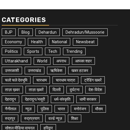
CATEGORIES
BJP
Blog
Dehardun
Dehradun/Mussoorie
Economy
Health
National
Newsbeat
Politics
Sports
Tech
Trending
Uttarakhand
World
अपराध
आपका शहर
उत्तरकाशी
उत्तराखंड
ऋषिकेश
खबर हटकर
चलो चले देवभूमि
चारधाम
चारधाम यात्रा
ट्रेंडिंग खबरें
ताज़ा ख़बर
ताज़ा ख़बरें
दिल्ली
दुर्घटना
देश-विदेश
देहरादून
देहरादून/मसूरी
धर्म-संस्कृति
धामी सरकार
नैनीताल
न्यूज़
पुलिस
भारत
मनोरंजन
मौसम
रुद्रपुर
रुद्रप्रयाग
वर्ल्ड न्यूज़
शिक्षा
सोशल मीडिया वायरल
हरिद्वार