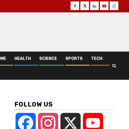
Facebook
Twitter
Linkedin
Youtube
Instagr
IME
HEALTH
SCIENCE
SPORTS
TECH
FOLLOW US
Facebook
Instagram
X
YouTube