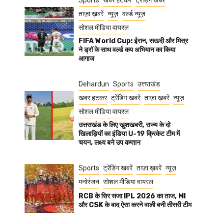
Sports
खबर हटकर
ट्रेंडिंग खबरें
ताज़ा ख़बरें
न्यूज़
वर्ल्ड न्यूज़
सोशल मीडिया वायरल
FIFA World Cup: ईरान, सऊदी और मिस्र
ने ड्रॉ के साथ वर्ल्ड कप अभियान का किया
आगाज
Dehardun
Sports
उत्तराखंड
खबर हटकर
ट्रेंडिंग खबरें
ताज़ा ख़बरें
न्यूज़
सोशल मीडिया वायरल
उत्तराखंड के लिए खुशखबरी, राज्य के दो
खिलाड़ियों का इंडिया U-19 क्रिकेट टीम में
चयन, लक्ष्य बने उप कप्तान
Sports
ट्रेंडिंग खबरें
ताज़ा ख़बरें
न्यूज़
मनोरंजन
सोशल मीडिया वायरल
RCB के सिर सजा IPL 2026 का ताज, MI
और CSK के बाद ऐसा करने वाली बनी तीसरी टीम