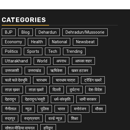
CATEGORIES
BJP
Blog
Dehardun
Dehradun/Mussoorie
Economy
Health
National
Newsbeat
Politics
Sports
Tech
Trending
Uttarakhand
World
अपराध
आपका शहर
उत्तरकाशी
उत्तराखंड
ऋषिकेश
खबर हटकर
चलो चले देवभूमि
चारधाम
चारधाम यात्रा
ट्रेंडिंग खबरें
ताज़ा ख़बर
ताज़ा ख़बरें
दिल्ली
दुर्घटना
देश-विदेश
देहरादून
देहरादून/मसूरी
धर्म-संस्कृति
धामी सरकार
नैनीताल
न्यूज़
पुलिस
भारत
मनोरंजन
मौसम
रुद्रपुर
रुद्रप्रयाग
वर्ल्ड न्यूज़
शिक्षा
सोशल मीडिया वायरल
हरिद्वार