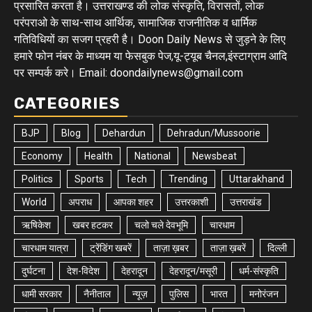
प्रसारित करता है। उत्तराखण्ड की लोक संस्कृति, विरासतों, लोक
परंपराओ के साथ-साथ आर्थिक, सामाजिक राजनीतिक व धार्मिक
गतिविधियों का सजग प्रहरी है। Doon Daily News से जुड़ने के लिए
हमारे फोन नंबर के माध्यम या फेसबुक पेज,यू-ट्यूब चैनल,इंस्टाग्राम आदि
पर सम्पर्क करे। Email: doondailynews@gmail.com
CATEGORIES
BJP
Blog
Dehardun
Dehradun/Mussoorie
Economy
Health
National
Newsbeat
Politics
Sports
Tech
Trending
Uttarakhand
World
अपराध
आपका शहर
उत्तरकाशी
उत्तराखंड
ऋषिकेश
खबर हटकर
चलो चले देवभूमि
चारधाम
चारधाम यात्रा
ट्रेंडिंग खबरें
ताज़ा ख़बर
ताज़ा ख़बरें
दिल्ली
दुर्घटना
देश-विदेश
देहरादून
देहरादून/मसूरी
धर्म-संस्कृति
धामी सरकार
नैनीताल
न्यूज़
पुलिस
भारत
मनोरंजन