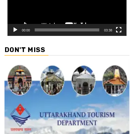
00:00
03:38
DON'T MISS