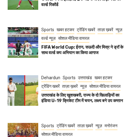
वर्ल्ड रिकॉर्ड
Sports
खबर हटकर
ट्रेंडिंग खबरें
ताज़ा ख़बरें
न्यूज़
वर्ल्ड न्यूज़
सोशल मीडिया वायरल
FIFA World Cup: ईरान, सऊदी और मिस्र ने ड्रॉ के
साथ वर्ल्ड कप अभियान का किया आगाज
Dehardun
Sports
उत्तराखंड
खबर हटकर
ट्रेंडिंग खबरें
ताज़ा ख़बरें
न्यूज़
सोशल मीडिया वायरल
उत्तराखंड के लिए खुशखबरी, राज्य के दो खिलाड़ियों का
इंडिया U-19 क्रिकेट टीम में चयन, लक्ष्य बने उप कप्तान
Sports
ट्रेंडिंग खबरें
ताज़ा ख़बरें
न्यूज़
मनोरंजन
सोशल मीडिया वायरल