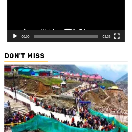
00:00
03:38
DON'T MISS