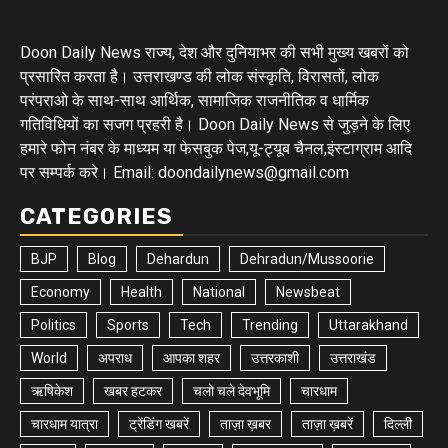
Doon Daily News राज्य, देश और दुनियाभर की सभी मुख्य खबरों को
प्रसारित करता है। उत्तराखण्ड की लोक संस्कृति, विरासतों, लोक
परंपराओ के साथ-साथ आर्थिक, सामाजिक राजनीतिक व धार्मिक
गतिविधियों का सजग प्रहरी है। Doon Daily News से जुड़ने के लिए
हमारे फोन नंबर के माध्यम या फेसबुक पेज,यू-ट्यूब चैनल,इंस्टाग्राम आदि
पर सम्पर्क करे। Email: doondailynews@gmail.com
CATEGORIES
BJP
Blog
Dehardun
Dehradun/Mussoorie
Economy
Health
National
Newsbeat
Politics
Sports
Tech
Trending
Uttarakhand
World
अपराध
आपका शहर
उत्तरकाशी
उत्तराखंड
ऋषिकेश
खबर हटकर
चलो चले देवभूमि
चारधाम
चारधाम यात्रा
ट्रेंडिंग खबरें
ताज़ा ख़बर
ताज़ा ख़बरें
दिल्ली