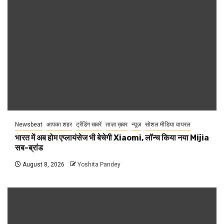
Newsbeat
आपका शहर
ट्रेंडिंग खबरें
ताज़ा ख़बर
न्यूज़
सोशल मीडिया वायरल
भारत में अब होम एप्लायंसेज भी बेचेगी Xiaomi, लॉन्च किया नया Mijia
सब-ब्रांड
August 8, 2026
Yoshita Pandey