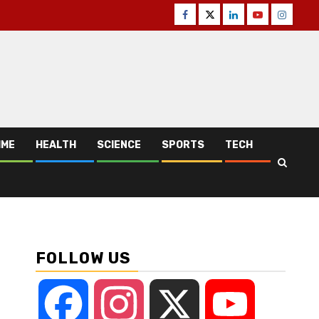
Facebook
Twitter
Linkedin
Youtube
Instagr
IME
HEALTH
SCIENCE
SPORTS
TECH
FOLLOW US
Facebook
Instagram
X
YouTube