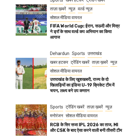
Sports
खबर हटकर
ट्रेंडिंग खबरें
ताज़ा ख़बरें
न्यूज़
वर्ल्ड न्यूज़
सोशल मीडिया वायरल
FIFA World Cup: ईरान, सऊदी और मिस्र
ने ड्रॉ के साथ वर्ल्ड कप अभियान का किया
आगाज
Dehardun
Sports
उत्तराखंड
खबर हटकर
ट्रेंडिंग खबरें
ताज़ा ख़बरें
न्यूज़
सोशल मीडिया वायरल
उत्तराखंड के लिए खुशखबरी, राज्य के दो
खिलाड़ियों का इंडिया U-19 क्रिकेट टीम में
चयन, लक्ष्य बने उप कप्तान
Sports
ट्रेंडिंग खबरें
ताज़ा ख़बरें
न्यूज़
मनोरंजन
सोशल मीडिया वायरल
RCB के सिर सजा IPL 2026 का ताज, MI
और CSK के बाद ऐसा करने वाली बनी तीसरी टीम