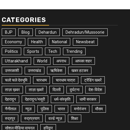
CATEGORIES
BJP
Blog
Dehardun
Dehradun/Mussoorie
Economy
Health
National
Newsbeat
Politics
Sports
Tech
Trending
Uttarakhand
World
अपराध
आपका शहर
उत्तरकाशी
उत्तराखंड
ऋषिकेश
खबर हटकर
चलो चले देवभूमि
चारधाम
चारधाम यात्रा
ट्रेंडिंग खबरें
ताज़ा ख़बर
ताज़ा ख़बरें
दिल्ली
दुर्घटना
देश-विदेश
देहरादून
देहरादून/मसूरी
धर्म-संस्कृति
धामी सरकार
नैनीताल
न्यूज़
पुलिस
भारत
मनोरंजन
मौसम
रुद्रपुर
रुद्रप्रयाग
वर्ल्ड न्यूज़
शिक्षा
सोशल मीडिया वायरल
हरिद्वार